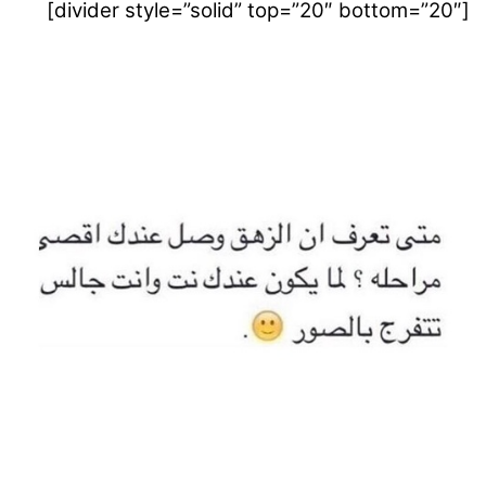
[divider style=”solid” top=”20″ bottom=”20″]