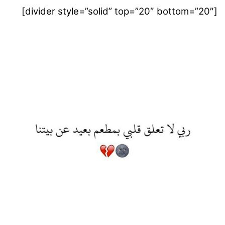
[divider style=”solid” top=”20″ bottom=”20″]