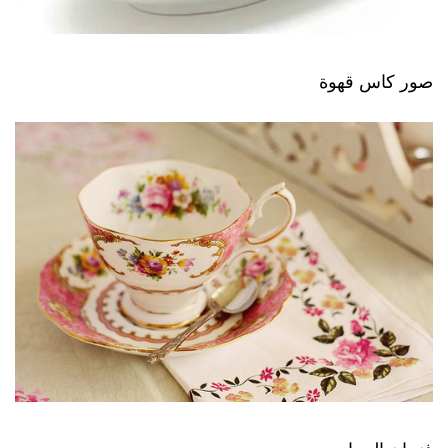
صور كاس قهوة