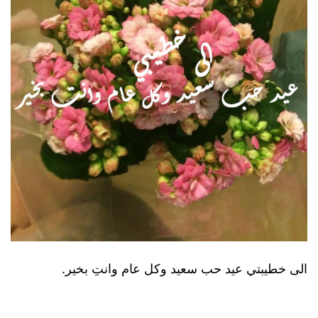
الى خطيبتي عيد حب سعيد وكل عام وانتِ بخير.