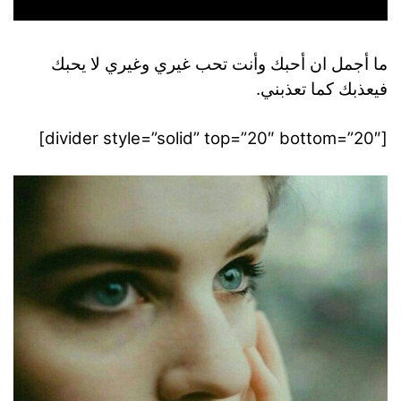
ما أجمل ان أحبك وأنت تحب غيري وغيري لا يحبك
فيعذبك كما تعذبني.
[divider style=”solid” top=”20″ bottom=”20″]