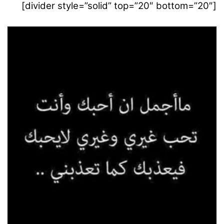
[divider style=”solid” top=”20″ bottom=”20″]