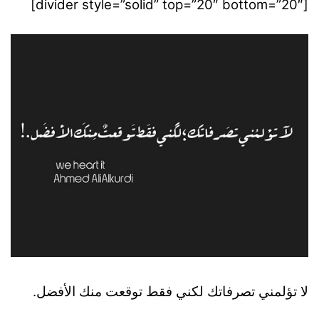
[divider style=”solid” top=”20″ bottom=”20″]
لا تؤلمني تصرفاتك لكني فقط توقعت منك الأفضل.