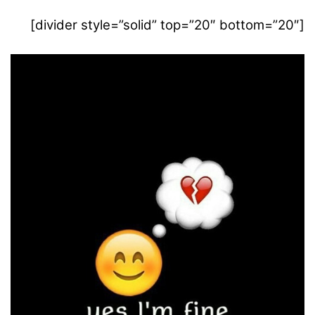
[divider style=”solid” top=”20″ bottom=”20″]