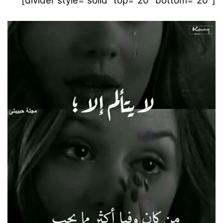
[divider style=”solid” top=”20″ bottom=”20″]