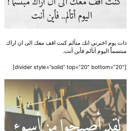
ذات يوم اخبرني انك متألم كنت اقف معك الى ان اراك
مبتسماًً اليوم أتألم فأين أنت.
[divider style=”solid” top=”20″ bottom=”20″]