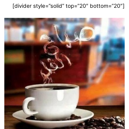
[divider style=”solid” top=”20″ bottom=”20″]