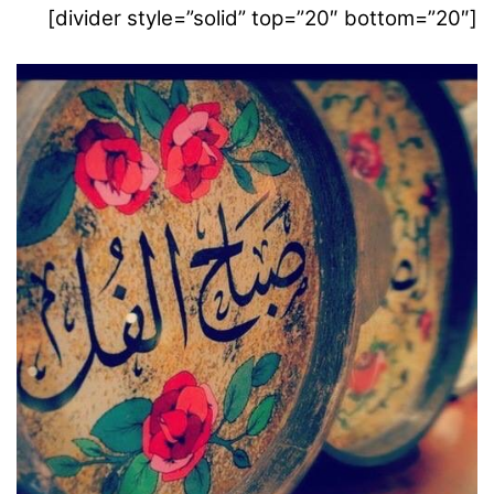
[divider style=”solid” top=”20″ bottom=”20″]