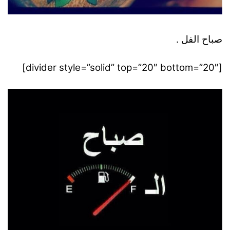
صباح الفل .
[divider style=”solid” top=”20″ bottom=”20″]