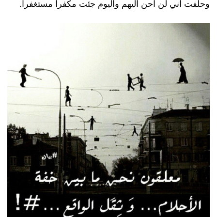
وحلفت اني لن احن اليهم واليوم جئت مكفراً مستغفراً.