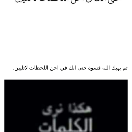
ثم يهبك الله قسوة حتى انك في احن اللحظات لاتليين.