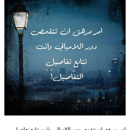
امر مرهق ان تتقمص دور اللامبالي وانت تتابع تفاصيل