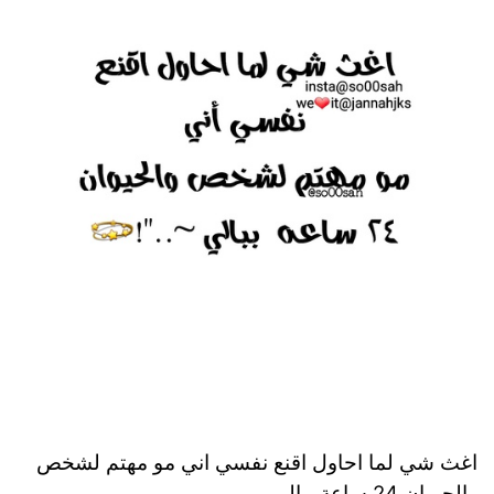
اغث شي لما احاول اقنع نفسي اني مو مهتم لشخص
والحيوان 24 ساعة ببالي .