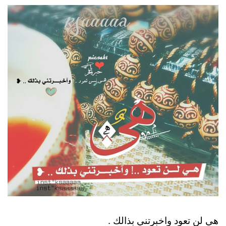
هي لن تعود واخبرتني بذالك .