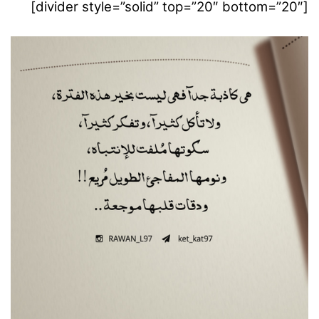
[divider style=”solid” top=”20″ bottom=”20″]