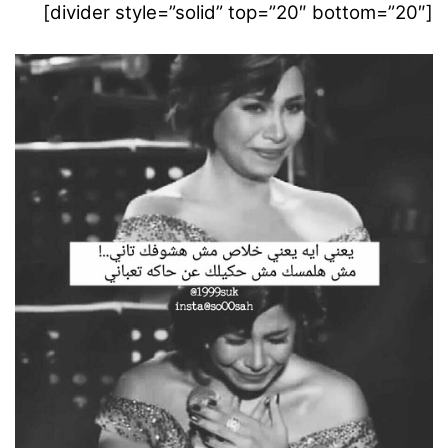
[divider style=”solid” top=”20″ bottom=”20″]