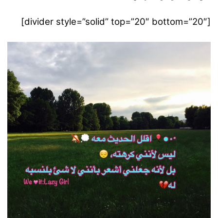
[divider style=”solid” top=”20″ bottom=”20″]