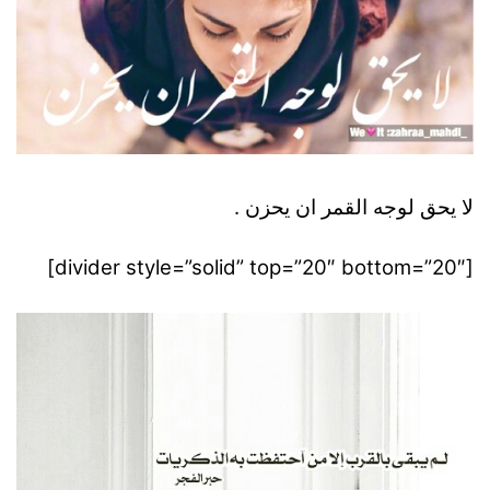
لا يحق لوجه القمر ان يحزن .
[divider style=”solid” top=”20″ bottom=”20″]