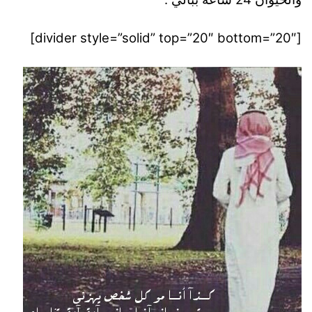
[divider style=”solid” top=”20″ bottom=”20″]