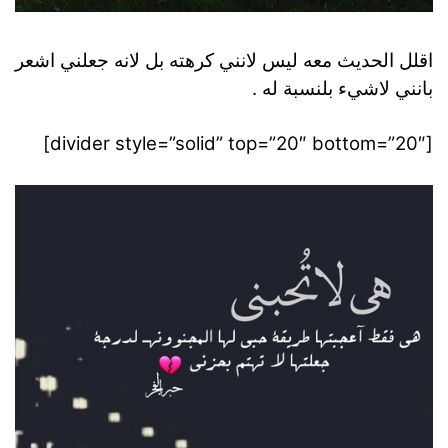
اقلل الحديث معه ليس لانني كرهته بل لانه جعلني اشعر
بانني لاشيء بلنسبة له .
[divider style=”solid” top=”20″ bottom=”20″]