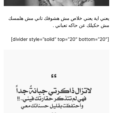
يعني اية يعني خلاص مش هشوفك تاني مش هلمسك
مش حكيلك عن حاكه تعباني .
[divider style=”solid” top=”20″ bottom=”20″]