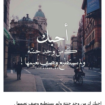
احبك ك من وجد جنتة ولم يستطيع وصف نعيمها .