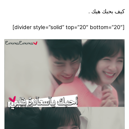
كيف بحبك هيك .
[divider style=”solid” top=”20″ bottom=”20″]