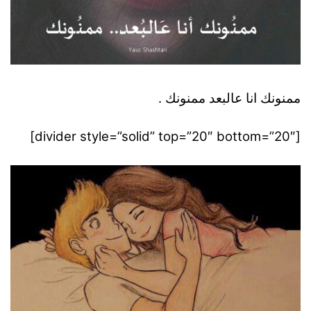
ممنونك انا عالبعد ممنونك .
[divider style=”solid” top=”20″ bottom=”20″]