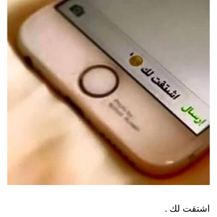
اشتقت لك .