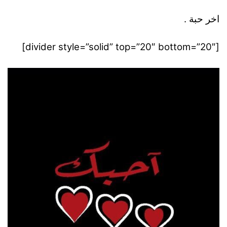
اخر حبة .
[divider style=”solid” top=”20″ bottom=”20″]