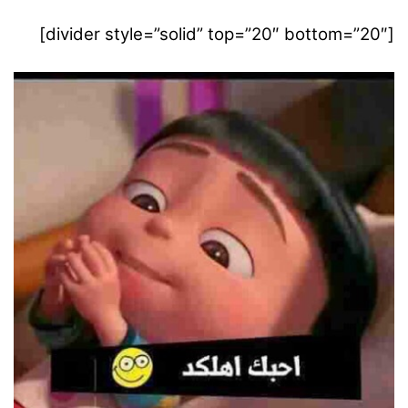
[divider style=”solid” top=”20″ bottom=”20″]