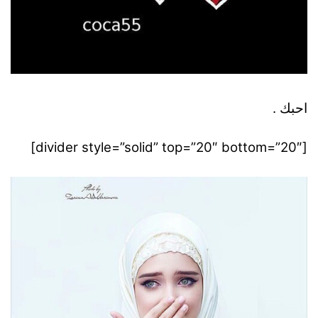
احبك .
[divider style=”solid” top=”20″ bottom=”20″]