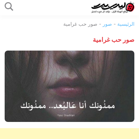
التخطي
إلى
ليدي
المحتوى
الرئيسية
-
صور
-
صور حب غرامية
بيرد
صور حب غرامية