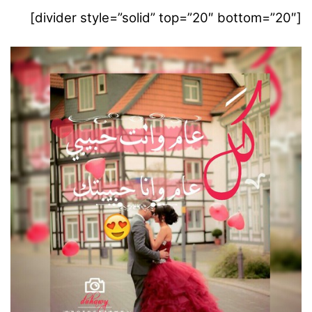
[divider style=”solid” top=”20″ bottom=”20″]