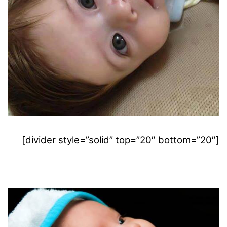
[divider style=”solid” top=”20″ bottom=”20″]