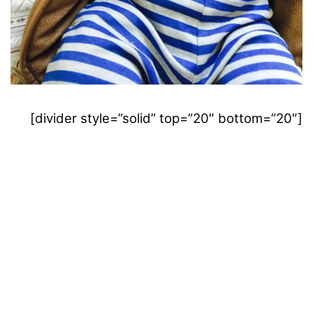
[divider style=”solid” top=”20″ bottom=”20″]