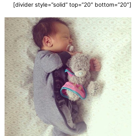
[divider style=”solid” top=”20″ bottom=”20″]