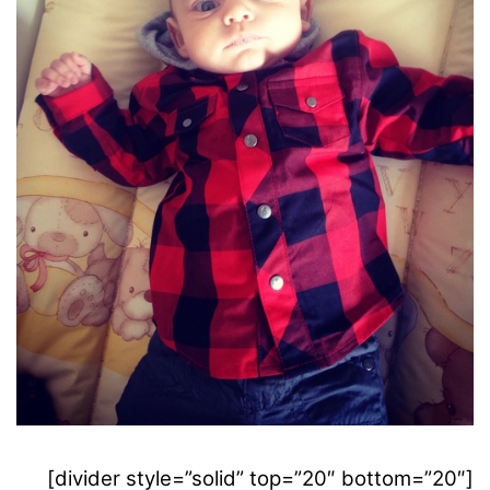
[divider style=”solid” top=”20″ bottom=”20″]