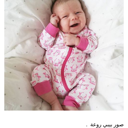
صور بيبي روعة .