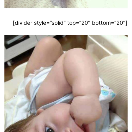
[divider style=”solid” top=”20″ bottom=”20″]