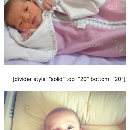
[divider style=”solid” top=”20″ bottom=”20″]