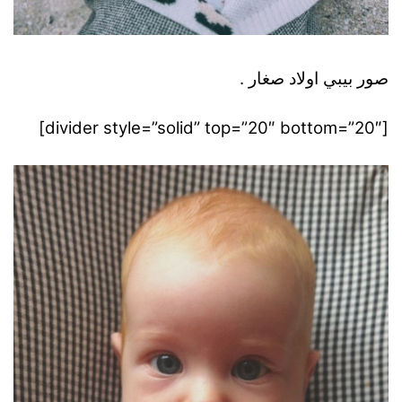
صور بيبي اولاد صغار .
[divider style=”solid” top=”20″ bottom=”20″]