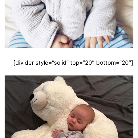
[divider style=”solid” top=”20″ bottom=”20″]