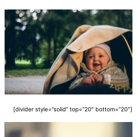
[divider style=”solid” top=”20″ bottom=”20″]