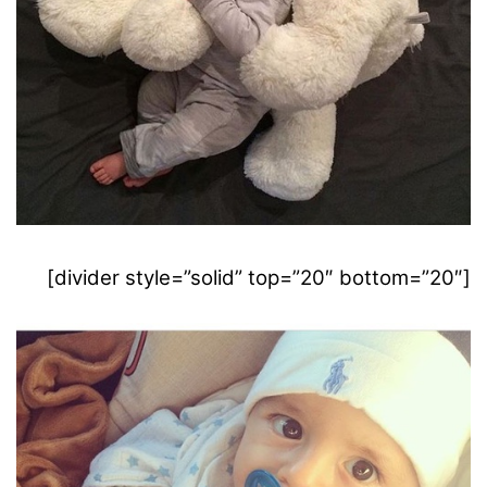
[divider style=”solid” top=”20″ bottom=”20″]