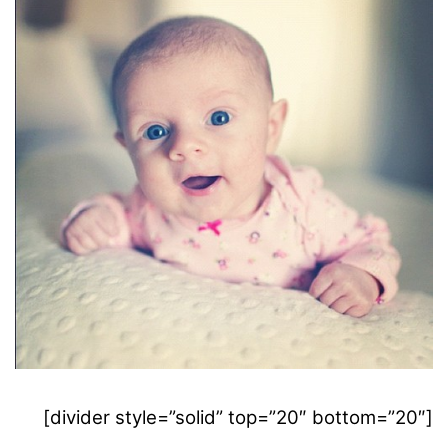
[divider style=”solid” top=”20″ bottom=”20″]