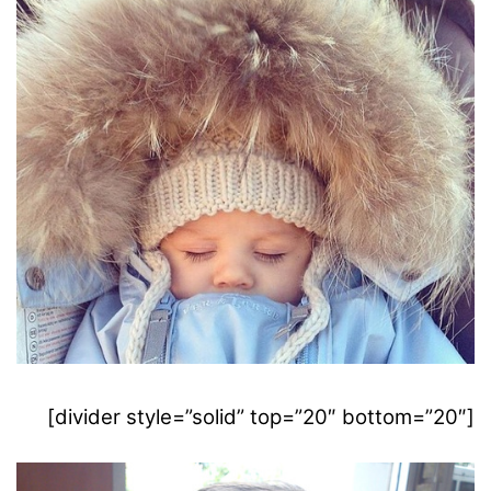
[divider style=”solid” top=”20″ bottom=”20″]