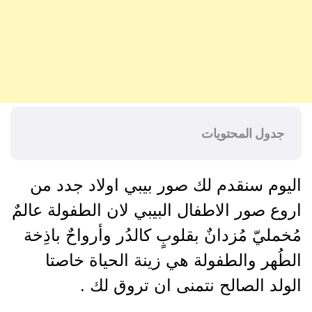
جدول المحتويات
اليوم سنقدم لك صور بيبي اولاد جدد من
اروع صور الاطفال البيبي لان الطفولة عالمٌ
مُخمليّ مُزدانٌ بقلوبٍ كالدُر وأرواحٌ باذِخة
الطُهر والطفولة هي زينة الحياة خاصتا
الولد الصالح نتمنى ان تروق لك .