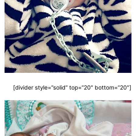
[divider style=”solid” top=”20″ bottom=”20″]