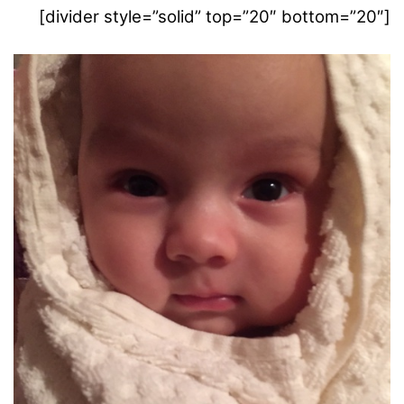
[divider style=”solid” top=”20″ bottom=”20″]