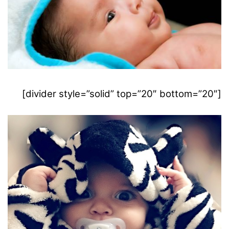
[divider style=”solid” top=”20″ bottom=”20″]