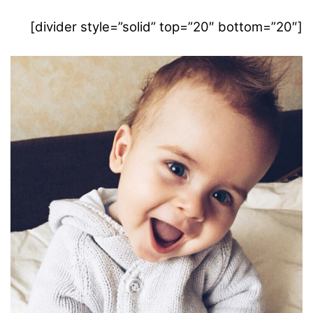
[divider style=”solid” top=”20″ bottom=”20″]