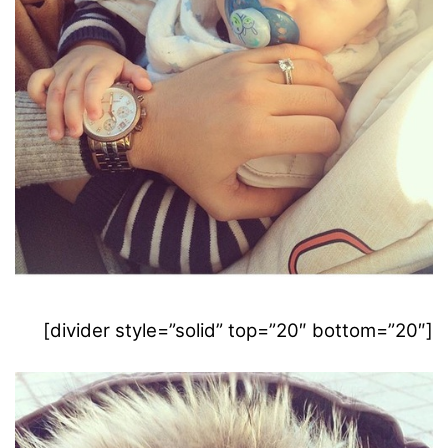
[divider style=”solid” top=”20″ bottom=”20″]