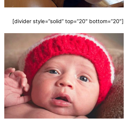
[divider style=”solid” top=”20″ bottom=”20″]