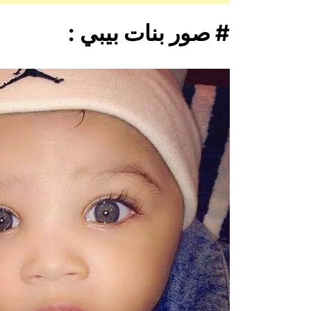
# صور بنات بيبي :