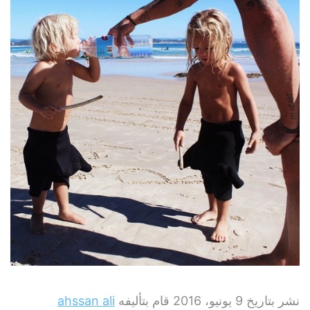
نشر بتاريخ
9 يونيو، 2016
قام بتأليفه
ahssan ali