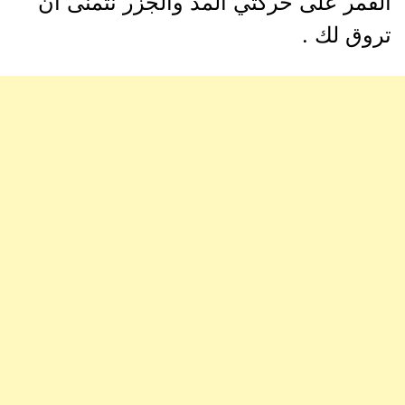
القمر على حركتي المد والجزر نتمنى ان
تروق لك .