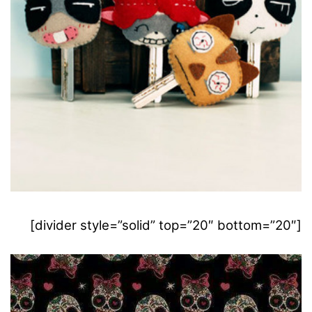
[divider style=”solid” top=”20″ bottom=”20″]