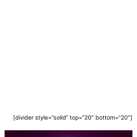
[divider style=”solid” top=”20″ bottom=”20″]