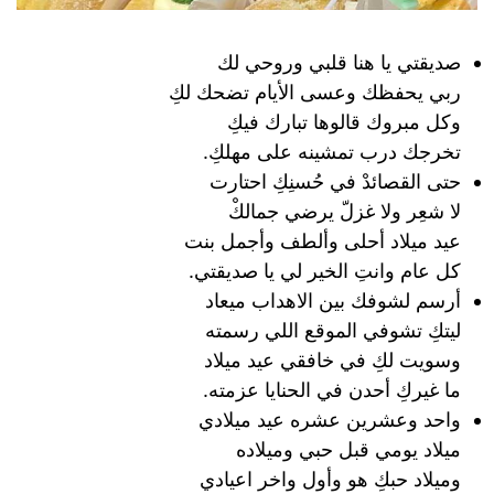
صديقتي يا هنا قلبي وروحي لك
ربي يحفظك وعسى الأيام تضحك لكِ
وكل مبروك قالوها تبارك فيكِ
تخرجك درب تمشينه على مهلكِ.
حتى القصائدْ في حُسنِكِ احتارت
لا شعِر ولا غزلّ يرضي جمالكْ
عيد ميلاد أحلى وألطف وأجمل بنت
كل عام وانتِ الخير لي يا صديقتي.
أرسم لشوفك بين الاهداب ميعاد
ليتكِ تشوفي الموقع اللي رسمته
وسويت لكِ في خافقي عيد ميلاد
ما غيركِ أحدن في الحنايا عزمته.
واحد وعشرين عشره عيد ميلادي
ميلاد يومي قبل حبي وميلاده
وميلاد حبكِ هو وأول واخر اعيادي