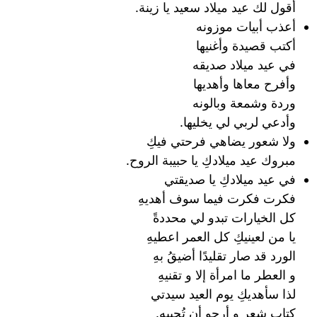
أقول لك عيد ميلاد سعيد يا زينة.
أعذب أبيات موزونه
أكتب قصيدة وأغنيها
في عيد ميلاد صديقه
وأفرح معاها وأهديها
وردة وشمعة وبالونه
وأدعي لربي لي يخليها.
ولا شعور يضاهي فرحتي فيكِ
مبروك عيد ميلادكِ يا حبيبة الروح.
في عيد ميلادكِ يا صديقتي
فكرت فكرت فيما سوف أهديهِ
كل الخيارات تبدو لي محددةً
يا من لعينيكِ كل العمر اعطيهِ
الورد قد صار تقليدًا أضيقُ بهِ
و العطر ما امرأة إلا و تقنيهِ
لذا سأهديكِ يوم العيد سيدتي
كتاب شعرٍ و أرجو أن تُحبيهِ.