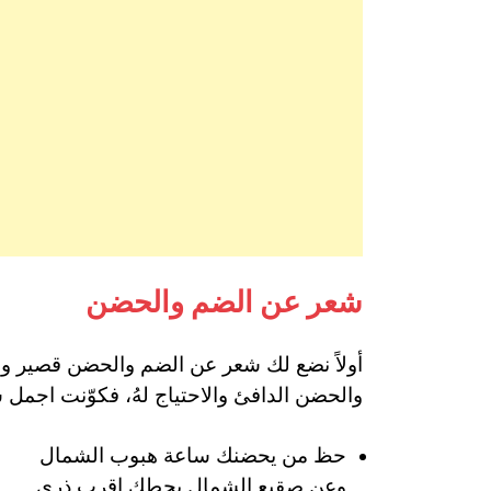
شعر عن الضم والحضن
أولاً نضع لك شعر عن الضم والحضن قصير وبع
والحضن الدافئ والاحتياج لهُ، فكوّنت اجمل
حظ من يحضنك ساعة هبوب الشمال
وعن صقيع الشمال يحطك اقرب ذرى