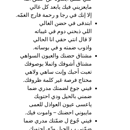
مايعزيني فيك يابعد كل غالي
إلا إنك في رجا و رحمة فارج الغمّه.
ابتدفى في حضن الغالي
اللي ذبحني دوم في غيباته
لا قال انتي حقي انا الحالي
واذوب ضمته و في بوساته.
مشتاق حضنك والعيون السواهي
مشتاق أشوفك واتملا بوصوفك
تعبت أحبك وإنت ساهي ولاهي
محتاج فرصة غير كلمة ظروفك.
فيني جوع لضمتك مدري ضما
ضمني بالحيل ودي احتويك
ياعسى عيون العواذل للعمى
مايبوني احضنك – واموت فيك.
فيني جُوع ل ضمّتك مدري ضما
ضمّني ب الحيل ودّي احتويك