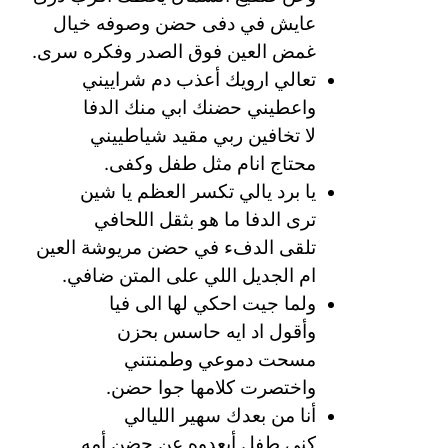
عايش في دفى حضن وصوفه خيال
غمض العين فوق الصدر وفكره سرى.
تعالي ارويك أعذب دم شراييني
واعطيني حضنك ابي منك الدفا
لا تخافين ربي مقيد شياطييني
محتاج انام مثل طفل وكفى.
يا برد يالي تكسر العظم يا شين
ترى الدفا ما هو بثقل اللحافي
تلقى الدفء في حضن مريوشة العين
ام الجديل اللي على المتن ضافي.
ولما جيت احكي لها الى فيا
وأقول اد ايه حاسس بحزن
مسحت دموعي وطمنتني
واختصرت كلامها جوا حضن.
أنا من بعدك سهير الليالي
كني طفل أبعدوه عن حضن أمه