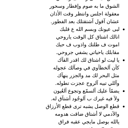
الشوق ما به صوم وإفطار وسحور
معقولة اجلس وانتظر وقت الأذان
عشان آقول آشتقتلك بعد الفطور.
لبى عيونك وبسم الله ع قلبك
انالك اشتاق كل الوقت ياروحي
اموت ف طلتك واذوب ف حبك
مقابلك ياحياتي يشفي جروحي.
يا ليت لو اشتاق لك اقدر القآك
كآن آلخطآوي في وصآلك عجوله
مثل البحر لك مد والجزر ينهآك
وآللي تبيه آلروح عجزت تطوله.
يضمّآ عليك آلسمّع وتجوع آلعُيون
ولآ فيه غيرك ب آلوجُود أشتآق له.
قطع الوصل يشبه ترى قطع الأرزاق
والآدمي لا أشتاق ضاقت هدومه
يالله بوصل مايجي عقبه فراق