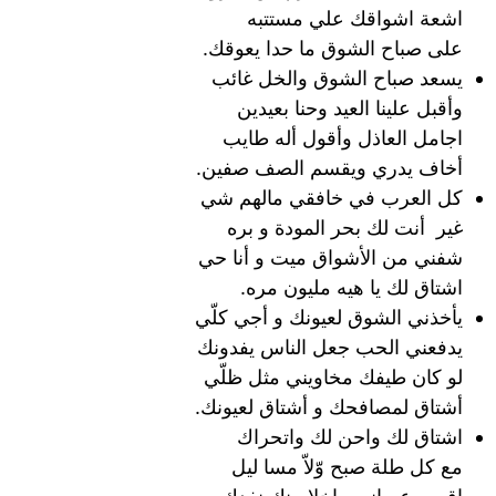
اشعة اشواقك علي مستتبه
على صباح الشوق ما حدا يعوقك.
يسعد صباح الشوق والخل غائب
وأقبل علينا العيد وحنا بعيدين
اجامل العاذل وأقول أله طايب
أخاف يدري ويقسم الصف صفين.
كل العرب في خافقي مالھم شي
غير أنت لك بحر المودة و بره
شفني من الأشواق ميت و أنا حي
اشتاق لك يا هيه مليون مره.
يأخذني الشوق لعيونك و أجي كلّي
يدفعني الحب جعل الناس يفدونك
لو كان طيفك مخاويني مثل ظلّي
أشتاق لمصافحك و أشتاق لعيونك.
اشتاق لك واحن لك واتحراك
مع كل طلة صبح وّلاّ مسا ليل