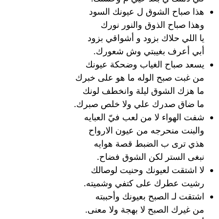
هذا صباح الشوق ل عيونك السود
وهذا صباح الذوق والنور نورك
يا اللي حلاك بزود و أشواقي بزود
أبي أعرف بغيبتي وش شعورك.
يسعد صباح الغياب وضحكة عيونك
من غبت صبح الوله ما هو على خبرك
ما هزك الشوق ليلة وانخطف لونك
ما ضاق صدرك علي ولا خلص صبرك.
شفت الهواء لا من لعب فيّ العبايه
والبنت منحرجه من عيون الارواح
هذي ترى ب الضبط قصة هوايه
نبغى الستر لكن الشوق فضاح.
لا اشتقت لعيونك وحنيت لوصالك
رشيت عطرك على كتفي وشميته.
اشتقت لـ الصبح بعيونك وأحببته
من غيرك الصبح لا بهجة ولا معنى.