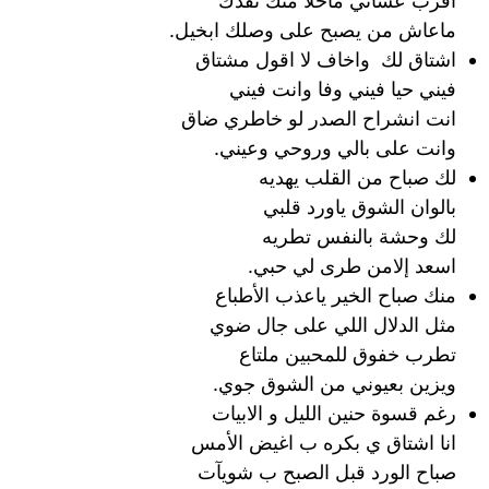
اقرب عساني ماخلا منك نفدك
ماعاش من يصبح على وصلك ابخيل.
اشتاق لك واخاف لا اقول مشتاق
فيني حيا فيني وفا وانت فيني
انت انشراح الصدر لو خاطري ضاق
وانت على بالي وروحي وعيني.
لك صباح من القلب يهديه
بالوان الشوق ياورد قلبي
لك وحشة بالنفس تطريه
اسعد إلامن طرى لي حبي.
منك صباح الخير ياعذب الأطباع
مثل الدلال اللي على جال ضوي
تطرب خفوق للمحبين ملتاع
ويزين بعيوني من الشوق جوي.
رغم قسوة حنين الليل و الابيات
انا اشتاق ي بكره ب اغيض الأمس
صباح الورد قبل الصبح ب شويآت