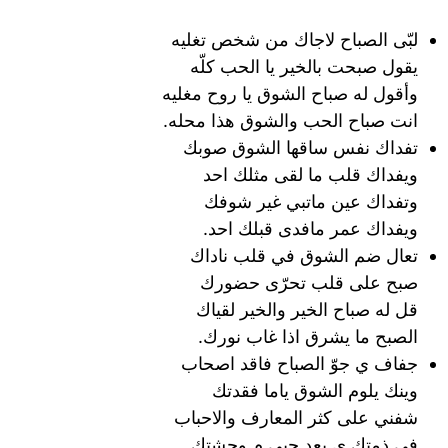
لبّى الصباح لاجاك من شخص تغليه
يقول صبحت بالخير يا الحب كلّه
وأقول له صباح الشوق يا روح مغليه
انت صباح الحب والشوق هذا محله.
تفداك نفس ساقها الشوق صوبك
ويفداك قلب ما لقى مثلك احد
وتفداك عين ماتبي غير شوفك
ويفداك عمر مافدى قبلك احد.
تعال ضم الشوق في قلب ناداك
صبح على قلب تحرّى حضورك
قل له صباح الخير والخير لقياك
الصبح ما يشرق اذا غاب نورك.
جفاف ي جوّ الصباح فاقد اصحاب
وينك يلوم الشوق ياما فقدتك
شفني على كثر المعارف والاحباب
في ذمتك ي بعد حيي م وحشتك.