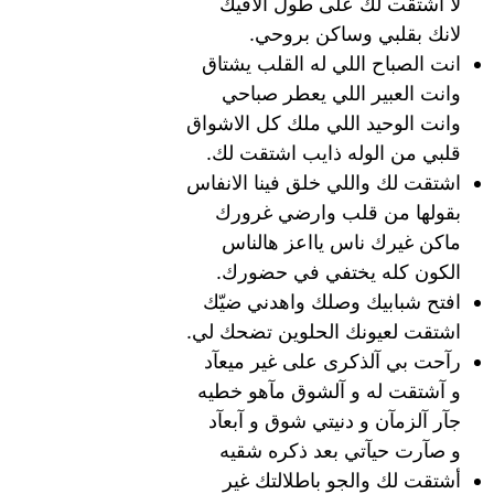
لا اشتقت لك على طول الاقيك
لانك بقلبي وساكن بروحي.
انت الصباح اللي له القلب يشتاق
وانت العبير اللي يعطر صباحي
وانت الوحيد اللي ملك كل الاشواق
قلبي من الوله ذايب اشتقت لك.
اشتقت لك واللي خلق فينا الانفاس
بقولها من قلب وارضي غرورك
ماكن غيرك ناس يااعز هالناس
الكون كله يختفي في حضورك.
افتح شبابيك وصلك واهدني ضيّك
اشتقت لعيونك الحلوين تضحك لي.
رآحت بي آلذكرى على غير ميعآد
و آشتقت له و آلشوق مآهو خطيه
جآر آلزمآن و دنيتي شوق و آبعآد
و صآرت حيآتي بعد ذكره شقيه
أشتقت لك والجو باطلالتك غير