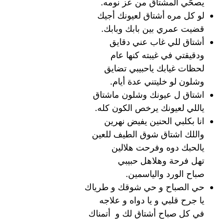
يصحّي المشتاق من عز نومه.
لو كل مره أشتاق لعيونك أجيك
قضيت عمري بين بابك وبابك.
أشتاق للي غاب عني دقايق
ودقيقتي في غيبته كنها عام
لحظات غيابك ياحبيبي تضايق
وشلون لو خليتني عدة أيام.
اشتاق ل عيونك وشلون ماشتاق
ياللي لعيونك يرخص الكون كله.
انا بكلبي الحنين يفيض نهرين
واللك اشتاق شوق الطيف للعين
يالحبك دوه وفرحت هلالين
تهل فرحة وهلاهل حبيبي
صباح الورد والياسمين.
حي الصباح و حي شوقك و طرياك
يا جرح قلبي و يا دواه و علاجه
في كل صباح أشتاق لك و أتمناك