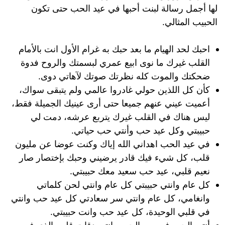
لها أجمل رسالة لبنت أحبها في عيد الحب حتى تكون
الحبيب المثالي.
احبك لحد الهيام ما بعد حبك به غرام الأول انت بالأمام
القلب غيرك ما نوى ابيع عمري لبسمتك والروح فدوة
ضحكتك والموت كله نظرتك صوتك لآهاتي دوى.
كأن كل اللذين حولي غادروا عالمي ولم يتبقى سواك،
أعميت عيني عنهم جميعا حتى أرى عينيك الجميلة فقط،
ليس هناك في القلب غيرك يتربع عرشه، دمت لي
حبيبتي وكل عيد حب وأنتي حب حياتي.
في عيد الحب اهداني الله إياك وكنت عوضا عن مليون
قلب، كل شيء فيك قادر يرضيني وحبك بإختصار صار
نعيم قلبي، عيد حب سعيد معك حبيبتي.
كل عام وانتي حبيبتي كل عام وانتي لحن كلماتي
وانغامي، كل عام وانتي سر سعادتي كل عيد حب وانتي
في قلبي الوحيدة، كل عيد حب وانت حبيبتي.