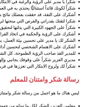
شكراً يا مدير على الرؤية والرغبة في الابتكا
شكراً لكونك قائداً استثنائيًّا يحتذى به في الع
أشكرك على الثقة، قد حققت بفضلك نتائج مم
شكرا لثقتك بقدراتي والفرص التي منحتها لي،
شكراً على الجهود الكبيرة التي بذلتها لتحقيق
أشكرك على الرؤية والحكمة في اتخاذ القرار
الشكر لك يا مدير على تحسين بيئة العمل، بف
أشكرك على الاهتمام الشخصي لتحسين أدائي ح
للمدير الفذ صاحب الرؤية الطموحة، كل ال
مديري العزيز شكراً على وقوفك بجانبي وإله
شكراً لك ولروح الابتكار التي تعززها في فريق
رسالة شكر وامتنان للمعلم
ليس هناك ما هو اجمل من رسالة شكر وامتنان ل
معلمي العزيز، الشكر لكل ما تبذله من جهود 