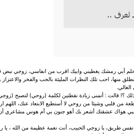
 أبي رمشك يغطيني وابيك اقرب من انفاسي، زوجي نبض قل
نطلق منها، احب تلك النظرات المليئة بالحب والفخر والاعتزاز
الغالي.
 ذلك ؟! قالت : أتمنى زيادة نقطتين لكلمة (روحي) لتصبح (زوجي
 من قلبي وشيئا من روحي لا أستطيع الابتعاد عنك، اللهم ا
لبي هواك عشقتك أشعر بك أهو جنون بي أم هوس مشاعري أن 
ا نفس طريق، يا زوجي الحبيب، أنت نعمة عظيمة من الله ، يا 