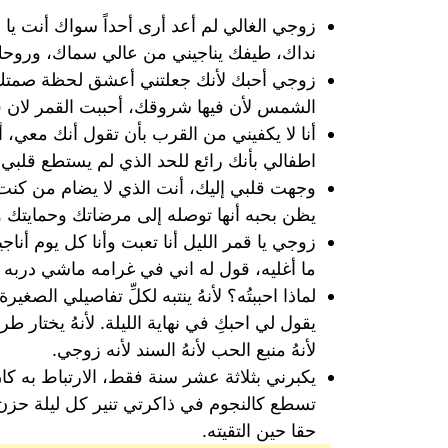
زوجي الغالي لم أعد أرى أحداً سواك أنت ي
نداك، طيفك يناجيني من عالي سماك، ورو
زوجي أحبك لأنك جعلتني أعشق لحظة صمتك و
الشمس لأن فيها شروقك، أحببت القمر لان ف
أنا لا يكفيني من القرب بأن تقول أنك معي، 
اطفالي بأنك رائع للحد الذي لم يستطع قلبي
وجهت قلبي إليك، أنت الذي لا يضام من كنت
يظن بحبه أنها توصله إلى مرضاتك وحمايتك وح
زوجي يا قمر الليل أنا تعبت وأنا كل يوم أن
ما أغليه، قول له اني في غرامه ماشي دربه و
لماذا احببتُه؟ لأنهُ ينتبه لكلِّ تفاصيلي الصغي
يقول لي احبكِ في نهاية الليلة. لأنهُ يختار 
لأنهُ منبع الحب لأنهُ السند لأنه زوجي.
يكبرني بثلاثة عشر سنة فقط، الارتباط به كا
تسطع كالنجوم في ذاكرتي تنير كل ليلة حزن
حقا حين التقيته.