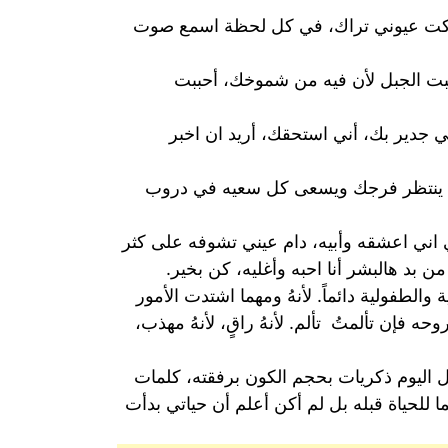
 تحركت عيوني تراك، في كل لحظة اسمع صوت
بت الجبل لأن فيه من شموخك، أحببت
ي جدير بك، أني استحقك، أريد ان اخبر
قلب ينتظر فرجك ويسعى كل سعيه في دروب
ي اني اعشقه وأبيه، دام عيني تشوفه على كثر
 بد هالبشر أنا احبه وأغليه، كن بخير.
ة والطفولية دائماً. لأنهُ ومهما اشتدت الأمور
ه فإن تألمتُ تألم. لأنهُ راقٍ، لأنهُ مهذب،
مل اليوم ذكريات بحجم الكون برفقته، كلمات
لحياة قبله بل لم أكن أعلم أن حياتي بدأت