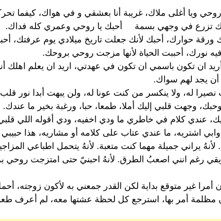
ا روحي ويا أغلى ملاك، غريبة أنا بعشقي و في هواك، كيفما
حك تزرع في وجهي بسمة أحبك يا روحي وعمري كله فداك.
رقة حوارك، أحبك لأنك جعلت تاريخ ميلادي يوم عرفتك، أحب
يه نورك، أحببت الحياة لأنها مزجت روحي بروحك.
أريد ان تكون باسمي ان تكون في عهدتي، اريد ان يعلم اهلك أن
 أن يجد لهم سواك.
 نصيرا له، ولا ينكسر من كنت عونا له، ولن يبهت أبدا نور 
بك، وجهت قلبي إليك أملا، طمعا، حبا، ورغبة بخير ما عندك.
اجيك، عندي كلام في خاطري ما ودي اخفيه، ودي أقوله اللي قلب
ابي اشتريه، ما عندي عتاب على كلامه أو مشاريه، هذا حبيبي من
رة. لأنهُ يراني جميلة مهما كنت متعبة. لأنهُ يتحمل اطباعي المزاجي
طريقي رغم انني اصعبُ الطرق. لأنهُ احبنيّ حتى امتزجت روحي بروح
ن أمرا غير متوقع بداية لكن القدر جمعني به لأكون زوجته، أح
 مظلمة أمر بها، استرجع كل لحظة عشتها معه، لم أعرف طعما ل