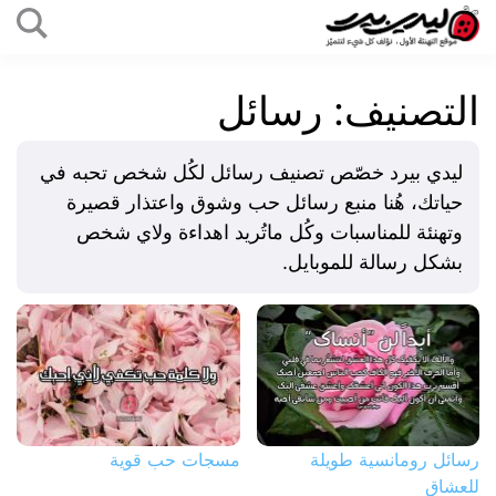
التخطي
إلى
ليدي
المحتوى
بيرد
التصنيف:
رسائل
ليدي بيرد خصّص تصنيف رسائل لكُل شخص تحبه في
حياتك، هُنا منبع رسائل حب وشوق واعتذار قصيرة
وتهنئة للمناسبات وكُل ماتُريد اهداءة ولاي شخص
بشكل رسالة للموبايل.
رسائل رومانسية طويلة
مسجات حب قوية
للعشاق