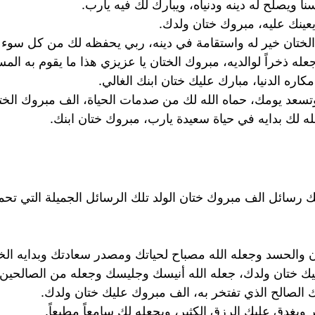
سناً ويصلح له دينه ودنياه، ويبارك لك فيه يارب.
يعينك عليه، مبروك ختان ولدك.
 الختان خير له واستقامة في دينه، ربي يحفظه لك من كل سوء
عله ذخراً لوالديه، مبروك الختان يا عزيزي هذا ما يقوم به الم
ره الدنيا، مبارك عليك ختان ابنك الغالي.
تسعد يومك، حماه الله لك من صدمات الحياة، الف مبروك الخت
ه لك بدايه في حياة سعيدة يارب، مبروك ختان ابنك.
لك رسائل الف مبروك ختان الولد تلك الرسائل الجميلة التي تحم
 والحسد وجعله الله مصباح لحياتك ومصدر سعادتك وبدايه الخ
ليك ختان ولدك، جعله الله أنيسك وجليسك وجعله من الصالحين.
نك الصالح الذي تفتخر به، الف مبروك عليك ختان ولدك.
ر ويغدق عليك الرزق الكثير، ويجعله لك سامعاً مطيعاً.