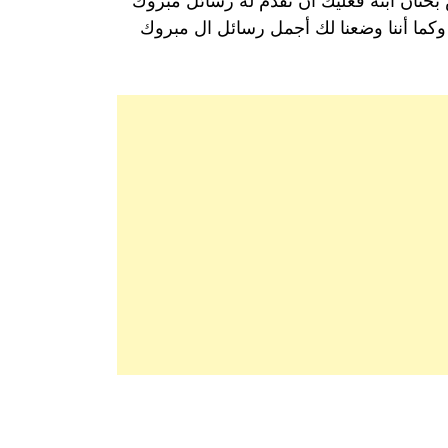
 بختان ابنه فعليك أن تقدم له رسائل مبروك
 وكما أننا وضعنا لك أجمل رسائل ال مبروك