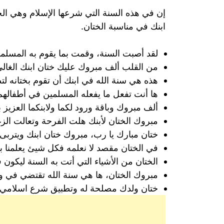
إن في هذه السنة التي شرعها الإسلام وهي ا
ابنك في مناسبة الختان.
لقد أصبت السنة، وقمت بما يقوم به المسلمو
من القلب ألف مبروك عليك ختان ابنك الغال
هذه هي سنة الله في ابنك أن تقوم بختانه لتط
ها أنت تفعل ما يفعله المسلمين في أطفالهم ب
ألف مبروك وباقة ورود لكما ولابنكما العزيز
مبروك الختان لأبنك هلت الفرحة وتعالت الزغ
ختان مبارك يا رب، مبروك ختان ابنك ويتربى
في الختان مقصد لا نعلمه فكل شيئ يعلمنا به 
الختان من الأشياء التي أتت به السنة ليكون 
مبروك الختان، ها هي سنة الله تقتضي في ولد
ختان ولدك مصلحة له وتطبيق شرع اسلامي ف