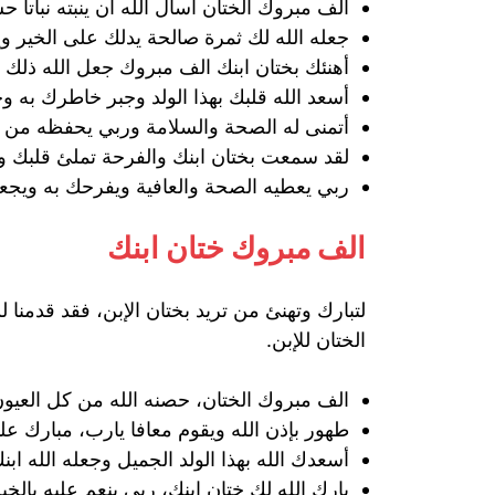
الف مبروك الختان أسأل الله أن ينبته نباتاً ح
جعله الله لك ثمرة صالحة يدلك على الخير و
أهنئك بختان ابنك الف مبروك جعل الله ذلك
أسعد الله قلبك بهذا الولد وجبر خاطرك به وج
أتمنى له الصحة والسلامة وربي يحفظه من مكا
لقد سمعت بختان ابنك والفرحة تملئ قلبك و
ربي يعطيه الصحة والعافية ويفرحك به ويجعل
الف مبروك ختان ابنك
لتبارك وتهنئ من تريد بختان الإبن، فقد قدمنا 
الختان للإبن.
الف مبروك الختان، حصنه الله من كل العيون
طهور بإذن الله ويقوم معافا يارب، مبارك ع
أسعدك الله بهذا الولد الجميل وجعله الله اب
بارك الله لك ختان ابنك، ربي ينعم عليه بالخي