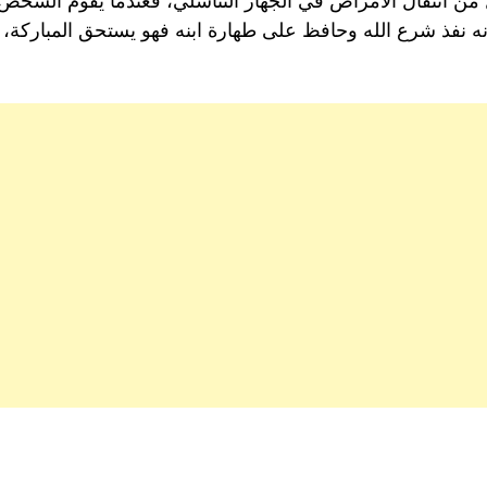
 من انتقال الأمراض في الجهاز التناسلي، فعندما يقوم الشخص
لأنه نفذ شرع الله وحافظ على طهارة ابنه فهو يستحق المباركة،