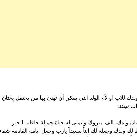
للاب او لأم الولد التي يمكن أن تهنئ بها من يحتفل بختان ول
ت تهنئة.
ان ولدك، الف مبروك واتمنى له حياة جميلة حافله بالخير.
ك ولدك وجعله لك ابناً سعيداً يارب وجعل ايامه القادمة شفاء