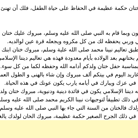
لختان حكمة عظيمة في الحفاظ على حياة الطفل، فلك أن تهنئ
ن وبما قام به النبي صلى الله عليه وسلم، مبروك عليك ختان 
ي وربي يحفظه لك من كل مكروه ويجعله قرة عين لوالديه.
بق تعاليم نبينا محمد صلى الله علية وسلم، مبروك ختان ابنك ال
ختانهم بعد الولاده بأيام معدودة فهذه هي تعاليم ديننا الإسلام
 بمناسبة حفل ختان ولدكم أدامه الله وحفظه لكما من كل سوء.
اريد اليوم في بيتكم ألف مبروك وإن شاء بالهنى و الطول العمر
 في عزك ويبارك في أيامه يارب يكون عونك في هذه الحياة.
ديننا الإسلامي يكون في فائدة دينية ودنيوية، مبروك ختان ولد
في ذلك تطبيقاً لتوجيهات نبينا الكريم محمد صلى الله عليه وسل
ك فالختان من السنة التي جاء بها النبي صلى الله عليه وسلم.
ي ذلك الجرح الصغير حكمة عظيمة، مبروك الخان لولدك يالغ