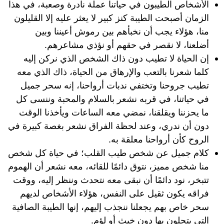
الأشخاص الطيبون في حياتنا عملة نادرة وصعبة، في هذا
الزمان أصبحت الطيبة كنز كبير لا يعثر عليه إلا القليلون
منا، هؤلاء يجب أن نخبأهم بين رموش أعيننا وبين
أضلعنا، لا نقصر في حقهم أو نؤذي مشاعرهم.
إن الحياة لا تطيب دون ذاك الشخص الذي نركن إليه
كلما شعرنا بالتعب والإرهاق من الحياة، ذاك الذي معه
تطيب جروحنا وتختفي ندبات أرواحنا، إنه سحر جميل
في حياتنا، في قربه نشعر بالسلام والمحبة وننسى كل
ما يحزننا ويقلقنا، نمضي معه الساعات ويأخذنا الوقت
دون أن ندري، وعند لحظة الفراق نشعر بغصة كبيرة في
الروح كأن أرواحنا معلقة به.
كلام جميل عن شخص طيب القلب؛ في حياة كل شخص
منا شخص مميز، نتوق دائمًا للقائه، معه نشعر أن الهموم
تتبخر، نود دائمًا أن نبقى معه نتحدث وننظر إليه، ووقت
فراقه يكون ثقيل على النفس، هؤلاء الأشخاص لديهم
سحر خاص بهم يجعلنا ننجذب إليهم، إنها الطيبة الصافية
التي يتحلون بها دون خبثٍ أو لؤمٍ.