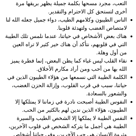
التعب، مجرد مسحها بكلمة جميلة يظهر بريقها مرة
أخرى لتستحق كل الاحترام والتقدير.
الناس الطيبون وكلامهم الطيب، دواء جميل جعله الله لنا
لامتصاص الغضب ولتهدئة قلوبنا.
هناك بعض الأشخاص في حياتنا، عندما نلمس تلك الطيبة
التي في قلوبهم، نتأكد أن هناك خير كثير لا تراه العين
من أول وهلة.
نقاء القلب ليس غباء كما يظن البعض، إنما فطرة يميز
الله بها من أحب ومن أراد مكارم الأخلاق.
الكلمة الطيبة التي نسمعها من هؤلاء الطيبون الذين في
حياتنا، سبب في قرب القلوب، وإزالة الحزن الغضب،
والشعور بالسعادة.
النفوس الطيبة أصبحت نادرة في زماننا لا يمتلكها إلا
الطيبون، هؤلاء الذين ندين لهم بالكثير من الحب.
النفس الطيبة لا يملكها إلا الشخص الطيب والسيرة
الطيبة هي أجمل ما يتركه الشخص في قلوب الآخرين،
وثروة الإنسان هي حب الآخرين، وفي حياتنا أشخاص