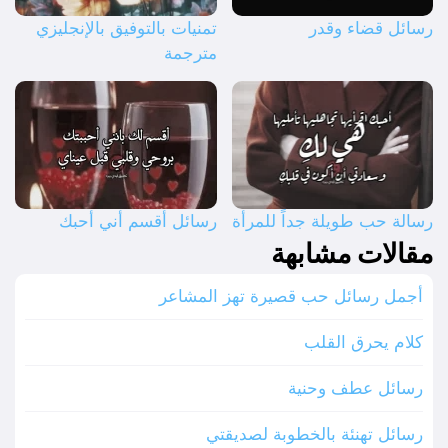
رسائل قضاء وقدر
تمنيات بالتوفيق بالإنجليزي
مترجمة
رسالة حب طويلة جداً للمرأة
رسائل أقسم أني أحبك
مقالات مشابهة
أجمل رسائل حب قصيرة تهز المشاعر
كلام يحرق القلب
رسائل عطف وحنية
رسائل تهنئة بالخطوبة لصديقتي