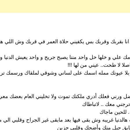
رق انا بقربك وقربك بس يكفيني حلاة العمر في قربك وش اللي 
علي و خلها خل واحد مننا يصبح جريح و واحد يعيش الدنيا 
ا لا طحت.. عيني من لها !!!
بلا عيونك ممله اسمك على لساني وشوقي لملقاك ورسمك ترى
تفضل ورني فعلك أدري ملكتك تموت ولا تخليني العام بعضك معي
جني معك .. لاتباطاك
. للحين ماجاك
الدنيا غريبه وش بقى فيها بعد مابقى غير الجراح وقلبي الي 
ضايق حيل منك وأضحك وقلبي حزين