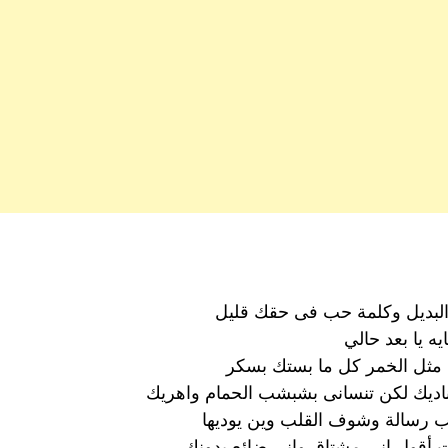
 البديل وكلمة حب فى حقك قليل
ه يا بعد حالي
مثل الخمر كل ما بستك بسكر
اديك لكن تنسانى بشبشب الحمام واهريك
تب رسالة وشوف القلب وين يوديها
 أقول انى مشتاق وانى ضائع بدونك