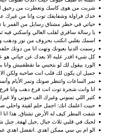
شربت من هوى كاسك وتعطرت من رحيق ا
خدك فراولة وشفايفك توت وانا من غيرك ع
حياتي في خطر مشتاق رسايل من القمر يا ت
يا رسالة سافري لقلب الغالي واسكني فيه ث
اسمك بقلبي انكتب بحروف من نور ودهب وخد 
رسمت الدنيا بعيونك وتهت انا من دونك حل
كل شيء اقدر عليه الا بعدك عن حياتي هو ع
الورد بيقول لك لو بتحبني ما تقطفنيش وانا ب
جميل ان يكون لك قلب انت صاحبه ولكن الا
تمر الساعات وانتظر صوتك وتمر الأيام وأتمن
انا وانت شجرة توت انت فرع دهب وانا فرع 
كتير اللي تمنوني وغيرك الف حبوني ولا غير
حبيت اعلمك انك: اجمل حلم لقيتة واحلي ص
شفت المطر كيف له الأرض تشتاق, هذا انا 
لحبك في قلبي ثلاث جبال ,جبل لهفة, جبل ش
الو ام بي سي ممكن اهدي .اتفضل اهدي عمر