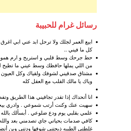
رسائل غرام للحبيبة
ابيع العمر لجلك ولا ترحل ابد عني ابي اغ
كل ما فيني ..
حط جرحك وسط قلبي و استريح و ارم همومك 
من اللي يملها حافظك وسط عيني ما تطيح اصل
مشتاق صدقيني لشوفك ولقياك وكل العيون 
وياك يا مالك القلب مع العقل كله
انا أتحداك إذا تقدر تجافيني هذا الطريق و
سهيت عنك وكنت أرتب شموعي . وادري بيحر
علمي بقلبي يوم ودع ضلوعي . أبسألك بالله 
كافي صدمات بحياتي جاي تصدمني بعد والله ه
غلطتي الطيبه ذبحتني شوفها ودتني وين أت