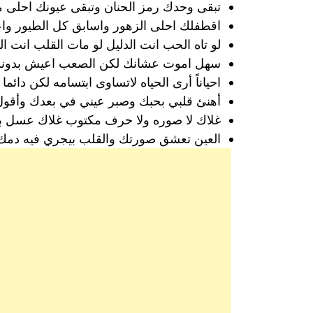
تبقى وحدك رمز الحنان وتبقى عيونك احلى م
اقطفلك احلى الزهور واسابق كل الطيور واع
لو تاه الحب انت الدليل لو مات القلب انت 
سهل اموت عشانك لكن الصعب اعيش بدون
احياناً أرى الحياه لاتساوى ابتسامه لكن دائم
أهنئ قلبي بحبك وصبر عيني في بعدك وأقول
غلاك لا صوره ولا حرف مكتوب غلاك عسل 
العين تعشق صورتك والقلب بيجري فيه دمك