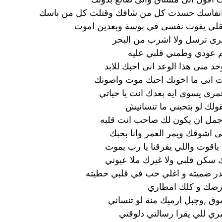
نفاسك حسدت كل من شافك وقتلت كل من باسك
قلي يفوت نفسى في بوسة وبعدين اموت
رى ترسل ولا اشرب من البحر
م عودي وطمني قلبي عليه
منى هذا الوعد انى احبك للابد
فت انى ما اخونك احبك موت واصونك
مرى يسوى ايه بعدك انت يا حياتي
قولك لو بتحبني ما تنسانيش
جمل ان يكون لك صاحب انت قلبه
ى اشوفك ويمر العمر وانا بحبك
ياقوت واللي يفرقنا يا رب يموت
ك سكن قلبي ولا غيرك ملا عيوني
در ضميته و اغلي حب في قلبي حطيته
ارضك و كلك امطاري
وق ,وجبل ارميك منة لو تنساني
ي للي يقرا رسالتي دلوقتي