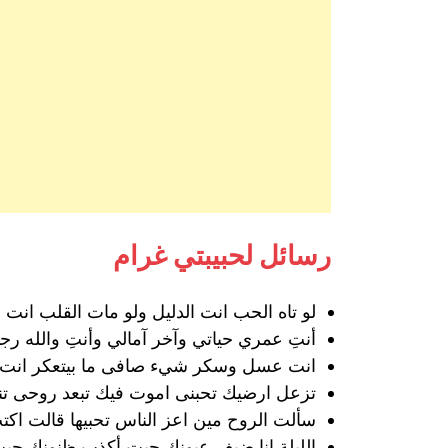
رسائل لحبيبتي غرام
لو تاه الحب انت الدليل ولو مات القلب انت
أنتِ عمري حياتي وآخر آمالي وأنتِ والله رجاي
انت عسل وسكر شيء صافى ما بيتعكر انت 
تزعل ارضيك تحبنى اموت فيك تبعد روحى تن
سألت الروح مين اعز الناس تحبيها قالت اك
الليلة انا ضيف عيونك جيت أكذب ظنونك جيت