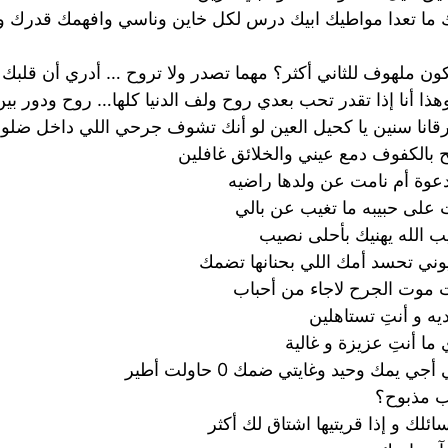
ما تعدا مواطيك ابيك درس لكل خاين وناسي وافهمك قدرك وقي
ون ملهوف للثاني أكثر؟ مهما تصدر ولا تروح … أدري أن قلبك
هذا أنا إذا تقدر تحب بعدي روح ولف الدنيا كلها… روح ودور بين
قانا سنين يا كحيل العين لو أنك تشوف جرحي اللي داخل ضل
 بالكفوف دمع عيني والخلائق غافلين
دعوة أم نامت عن ولدها راضيه
 على حبيبه ما تغيب عن بالي
ب الله يهنيك بأحلى نصيب
ي تحسد أمك اللي بحنانها تضمك
موت الجرح لاجاء من أحباب
ه و أنتِ تستاهلين
ما أنتِ عزيزة و غالية
مك وحيد وغايتي ضمك 0 حاولت أطير
ب مذبوح؟
ك و إذا قريتيها اشتاق لك أكثر