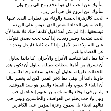
سألوك عن الحب قل هو اندفع روح الي روح وإن
سألوك عن الروح قل هي أمر ربي.
الحب كالزهرة الجميلة والوفاء هي قطرات الندى عليها
والخيانة هي الحذاء البغيض الذي يدوس على الوردة
فيسحقها.. إذا لم تكن أهلا لقول كلمة أحبك فلا تقلها لأن
الحب تضحية وصبر وتعب، إذا كنت تحب بصدق فتوكل
على الله ولا تفقد الأمل وإذا كنت كاذبا فارحل وتحدث
عن القضاء والقدر.
كنا معا دائما نتقاسم الأفراح والأحزان، كنا دائما نحاول
أن نسرق من أيامنا لحظات جميلة، نحاول أن تكون هذه
اللحظات طويلة، نحاول أن نحقق سعادة وحبا دائمين،
حاولنا دائما أن نبقى معا لآخر العمر، لكن لم يخطر ببالنا
أن اللقاء لا يدوم، وأن القضاء والقدر هو سيد الموقف.
وليس في الوفاء والتمسك بمن نحبهم إنحناء بل حب
ونبل ولا حب يخلو من العواصف والحاسدين وليس في
قتالهم انحناء بل شموخ وعزة المؤمن على الكافرين