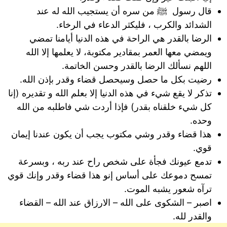
قال رسول ﷺ من سره أن يستجيب الله له عند
الشدائد والكرب ، فليكثر الدعاء في الرخاء.
الرضا بالقدر هي الراحة في هذه الدنيا أيامنا تمضي
ويمضي معها العمر بمقادير مكتوبة، لا يعلمها إلا الله
اللهم نسألك الرضا بالقدر وحسن الخاتمة.
رضيت بكل ما حصل وسيحصل قضاء وقدر بإذن الله.
تذكر لا يقع شيء في هذه الدنيا إلا بعلم الله و تقديره (إنا
كل شيء خلقناه بقدر) فإذا أردت شي فاطلبه من الله
وحده.
هذا قضاء وقدر وشي مكتوب يجب أن يكون عندنا إيمان
قوي.
تدمع عيونك فجأة على شخص راح عند ربه ، وبسرعة
تمسح دموعك على أساس إنو هذا قضاء وقدر وإنك قوي
ترآه شعور يشبه الموت.
اصبر – الشكوى على الله – الارزاق عند الله – القضاء
والقدر لله.