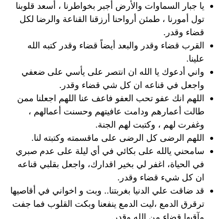
يا جبار السماوات والأرض أجبر بخواطرنا ، أسعد قلوبنا
تول أمورنا ، طمئن أرواحنا أرزقنا القناعة والرضا لكل
قضاء وقدر.
القرب قضاء وقدر والبعد أيضاً قضاء وقدر كتبه الله
علينا.
واني أدعوك يا الله ان انتصر على يأسي على ضعفي
واجعل في قناعه ان كل شي قضاء وقدر.
اللهم انك عفو تحب العفو فاعف عنا اللهم اجعلنا ممن
طالت أعمارهم ودامت عافيتهم وحسنت أعمالهم ،
وغفرت لهم ، وكتبت لهم الجنة.
اللهم الرضى كل الرضى على ماقسمته وكتبته لنا.
سامحني يالله على بكائي في أي ليلة على عدم صبري
في الحياة، اغفر لي بخير اقدارك، واجعل بقلبي قناعه
ان كل شيء قضاء وقدر.
قد ضاقت علي الدنيا بغربتنا.. وبت و اخواني في أقاصيها
ترقرق الدمع ،ليت الدمع ينفعنا وبكت القلوب فما جفت
مآقيها قضاء من الله وقدر.