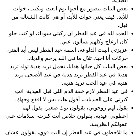
العيدية.
بعض البنات تتصور مع أختها يوم العيد، وتكتب، خوات
للأبد، كيف يعني خوات للأبد، أو هي كانت الشغالة من
قبل.
الحمد لله في عيد الفطر ان ركبتي سوداء، لو كنت حلو
كان ازعاج وكلهم يسألون عني.
عزيزتي البنت الدلوعة، اسمه عيد الفطر ليس أيد الفتر،
حركات أنا احبك تلال ما نبي الله يرحم والديك.
بعض البنات كل حياتها هدايا، تحمل تريد هدية تولد تريد
هدية في عيد الفطر تريد هدية في عيد الأضحى تريد
هدية في عيد الحب تريد هدية.
في عيد الفطر لازم خفة الدم اللي قبل العيدية، انتِ
كبرتي على العيديات، أقول هات بس لا افقع وجهك.
يقول لهم زوجوني، يقولون توك صغير، يقول لهم
اعطوني عيديه، يقولون خلاص أنت كبرت، سلامات على
عقولكم الظريفة.
ما تلاحظون في عيد الفطر إن النت قوي، يقولون عشان