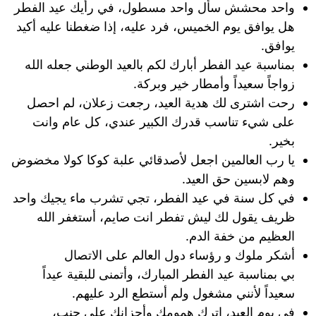
واحد محشش سأل واحد مسطول، في رأيك عيد الفطر
هل يوافق يوم الخميس، فرد عليه، إذا ضغطنا عليه أكيد
يوافق.
بمناسبة عيد الفطر أبارك لكم بالعيد الوطني جعله الله
زواجاً سعيداً وأمطار خير وبركة.
رحت اشترى لك هدية العيد، رجعت زعلان، لم احصل
على شيء تناسب قدرك الكبير عندي، كل عام وانت
بخير.
يا رب العالمين اجعل لأصدقائي علبة كوكا كولا مخضوض
وهم لابسين حق العيد.
في كل ​سنة في عيد الفطر، تجي تشرب ماء يجيك واحد
‏​ظريف يقول لك ليش تفطر انت صايم، أستغفر الله
العظيم من خفة الدم.
أشكر ملوك و رؤساء دول العالم على الاتصال
بي بمناسبة عيد الفطر المبارك، وأتمنى للبقية عيداً
سعيداً لأنني مشغول ولم أستطع الرد عليهم.
في يوم العيد، اترك همومك وأحزانك على جنب،