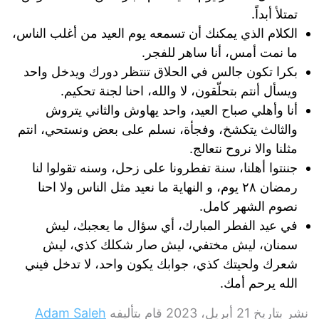
تمتلأ أبداً.
الكلام الذي يمكنك أن تسمعه يوم العيد من أغلب الناس،
ما نمت أمس، أنا ساهر للفجر.
بكرا ​تكون جالس في الحلاق تنتظر دورك ويدخل واحد
ويسأل أنتم بتحلّقون، لا والله، احنا لجنة تحكيم.
أنا وأهلي صباح العيد، واحد يهاوش والثاني يتروش
والثالث يتكشخ، وفجأة، نسلم على بعض ونستحي، انتم
مثلنا والا نروح نتعالج.
جننتوا أهلنا، سنة تفطرونا على زحل، وسنه تقولوا لنا
رمضان ٢٨ يوم، و النهاية ما نعيد مثل الناس ولا احنا
نصوم الشهر كامل.
في عيد الفطر المبارك، أي سؤال ما يعجبك، ليش
سمنان، ليش مختفي، ليش صار شكلك كذي، ليش
شعرك ولحيتك كذي، جوابك يكون واحد، لا تدخل فيني
الله يرحم أمك.
نشر بتاريخ
21 أبريل، 2023
قام بتأليفه
Adam Saleh