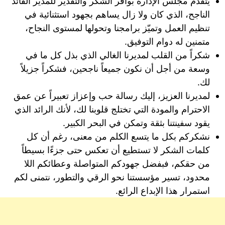
يتقدم مجلس الإدارة بوافر الشكر والتقدير للمدير القائد
الناجح، الذي كان ولا زال يساهم بجهود استثنائية في
تنظيم العمل وتميّز برامجنا وتحولها لمستوى النجاح،
متمنين له دوام التوفيق.
شكراً من القلب لمديرنا الغالي الذي بذل كل ما في
وسعة من أجل أن نكون جميعاً ناجحين، فشكراً جزيلاً
لك.
لمديرنا العزيز، إليك رسالة حب وإعزاز تعبيراً عن عمق
الاحترام والمودة التي تختلج قلوبنا لك، لأنك الرائد الذي
يقود سفينتنا بثقة وتمكن في البحر الكبير.
نشكركم بكل ما يتسع الكلم من معنى، رغم أن كل
كلمات الشكر لا تستطيع أن تعكس حتى جزءًا بسيطاً
من حقكم، فبفضل جهودكم المتواصلة وعطائكم اللا
محدود، تسير مؤسستنا نحو الرقي والتطور، نتمنى لكم
استمرار هذا الإبداع الرائع.