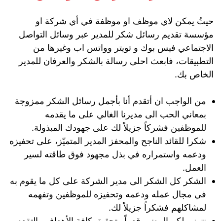
حيثُ يمكن لاي موظف او موظفة في أي شركة او
مؤسسة تقديم رسائل شكر للمدير عبر وسائل التواصل
الاجتماعي فيس بوك و تويتر وواتس اب وغيرها من
التطبيقات، فابعث احلى رسالة بالشكر والعرفان للمدير
الخاص بك.
من الواجب ان أتقدم أنا بأجمل رسائل الشكر ممزوجة
بمعاني الحب الى مديرنا الغالي على ما يقدمه
للموظفين فشركاً جزيلاً لك على جهودك المبذولة.
شكرا للقائد الناجح والمحفز المدير المتميّز، على تحفيزه
ودعمه واستمراره في بذل مجهود فوق طاقته لسير
العمل.
الشكر كل الشكر الى مدير الشركة على كل ما يقوم به
في مجال عمله ودعمه وتحفيزه للموظفين وتفهمه
لمشاكلهم فشكراً جزيلاً لك.
نتمنى لكم المضي قدماً وتحقيق كافة الأهداف والتقدم