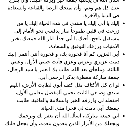
عنك كل هم وغم، وأن يمنحك الرضا والقناعة والسعادة
في الدنيا والآخرة.
إليك يا أبي إليك يا سندي في هذه الحياة إليك يا من
زرعت في قلبي طموحاً صار يدفعني نحو الأمام إلى
مستقبل ناجح، أحبك يا أبي جداً، انار الله جمعتك بخير
الامنيات ورزقك التوفيق والسعادة.
أبي العزيز، كم أنا فخورة بك، و فخورة أنني أنتمي إليك
دمت عزيزي وعزتي وعزي فأنت حبيبي الأول، وعيني
الثالثة، وملجأي بعد الله، طاب بك العمر يا سيد الرجال،
جمعة مباركة معطرة بذكر الرحمن أبي.
لو ان كل الأكتاف مثل كتف أبوي لطابت الأرض، اللهم
سندي وضلعي الثابت نجمي ألمفضل معلمي ألأول،
احفظه لي وارزقه الخير والسلامة والعافية، طابت
جمعتك أبي دمت لي فخرا مدى الحياة.
ابي جمعة مباركة، اسأل الله أن يغفر لك ويرحمك
ويجعلك من الأبرار الذين ينعمون بنعمه، وأن يجعل قلبك