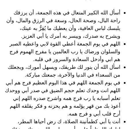
أسأل الله الكبير المتعال في هذه الجمعة، أن يرزقك
راحة البال، وصحة الحال، وسعة في الرزق والمال، وأن
يلبسك لباس العافية، وأن يعطيك ما يُقِرُّ به عينك،
ويشرح به صدرك، وييسر به أمرك يا أبي العزيز.
اللهم في يوم الجمعة أعطي القوة لابي واعطيه الصبر
والسلوان ورضاك يا رب العالمين يا مفرج الهموم فرج
هم ابي وأدخل السعادة والسرور في قلبه.
اسأل الله أن ينور لك طريقك، ويسهل أمورك، ويجعلك
من السعداء في الدنيا والآخرة، جمعتك مباركة.
في يوم الجمعة اللهم في هذا اليوم العظيم فرج هم أبي
اللهم انت وحدك تعلم حجم الضيق في صدر أبي ووحدك
تعلم أسبابه يا رب فرج همه واشرح صدره اللهم إني
أعوذ بك من قهر يؤلمه و هم يحزنه و فكر يقلقه اللهم
أرح قلب أبي و فرج همه.
أنت يا أبي كطمأنينة الصلاة، ك رض أحياها المطر،