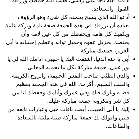
ادامك الله تاجاً على رأسي، طيب الله جمعتك ورزقك
القبول والسعادة.
أدعو الله الذي يسبح بحمده كل شيء وهو الرؤوف
بعباده أن يرزقك في هذه الجمعة صحة تامة وبركة عامة
ويكفيك كل هامة ويحفظك من كل عين لامة وأن
يختصك بجزيل عفوه وجميل ثوابه وعظيم إحسانه يا أبي
العزيز، جمعتك مباركة.
أبي يا جنة الدنيا، اشتقت اليك يا حبيبي، ادامك الله لي يا
نور عيني، جمعة مباركة بكل ما تحمله المعاني.
والدي الطيّب صاحب النفس الحليمة، والروح الكريمة،
والقلب السليم، أكرمك الله في هذه الجمعة بعظيم
فضله وبارك فيك وفي عمرك وأيامك وحفظك لنا من
كل شر ومكروه، جمعة مباركة عليك.
إليك يا أبي الحبيب، أبعث باقات حبي وعبارات نابعه من
قلبي واقولك لك جمعة مباركة طيبة مليئة بالسعادة
والطاعات.