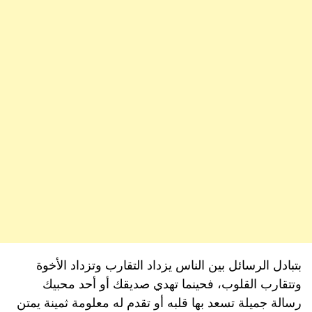
بتبادل الرسائل بين الناس يزداد التقارب وتزداد الأخوة
وتتقارب القلوب، فحينما تهدي صديقك أو أحد محبيك
رسالة جميلة تسعد بها قلبه أو تقدم له معلومة ثمينة يمتن