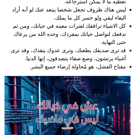
تعطيه ما لا يمكن استرجاعه.
ليس هناك ظروف تجعل شخصا يبتعد عنك لو أنه أراد
البقاء لبقي ولو خسر كل ما يملك.
كل الاشياء ترافقك لفترات معينه في حياتك، ومن ثم
تدفعك لتواصل حياتك بمفردك، وحده الله من يرعاك
حتى النهاية.
قد ترى صديقك يطعنك، وترى عدوك ينقذك، وقد ترى
أغنياء يرتشون، وضع صفاء يتصدقون، إنها الدنيا.
مفتاح الفشل، هو مُحاولة إرضاء جميع البشر.