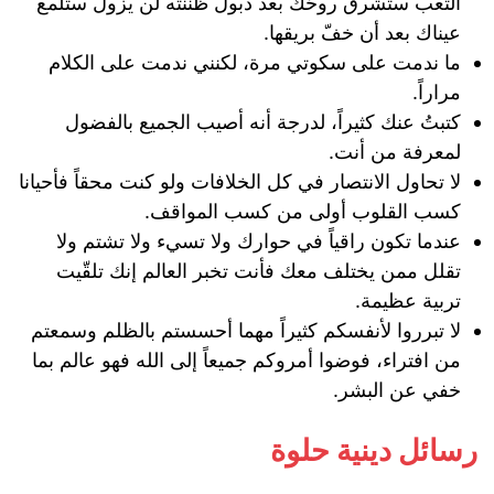
التعب ستُشرق روحُك بعد ذبول ظننته لن يزول ستلمع
عيناك بعد أن خفّ بريقها.
ما ندمت على سكوتي مرة، لكنني ندمت على الكلام
مراراً.
ﻛﺘﺒﺖُ ﻋﻨﻚ ﻛﺜﻴﺮﺍً، ﻟﺪﺭﺟﺔ ﺃنه ﺃﺻﻴﺐ ﺍﻟﺠﻤﻴﻊ بالفضول
ﻟﻤﻌﺮﻓﺔ ﻣﻦ ﺃنت.
‏لا تحاول الانتصار في كل الخلافات ولو كنت محقاً فأحيانا
كسب القلوب أولى من كسب المواقف.
‏عندما تكون راقياً في حوارك ولا تسيء ولا تشتم ولا
تقلل ممن يختلف معك فأنت تخبر العالم إنك تلقّيت
تربية عظيمة.
لا تبرروا لأنفسكم كثيراً مهما أحسستم بالظلم وسمعتم
من افتراء، فوضوا أمروكم جميعاً إلى الله فهو عالم بما
خفي عن البشر.
رسائل دينية حلوة