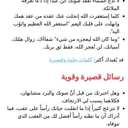
لا تدع السماء تفقد صوتك كن عبداً إذا دعا تعرفه
الملائكة.
‏كلما إستغفرت الله إنحلت عنك عقده من عقد همك
وانهلت على قلبك النِعم “استغفر الله العظيم واتوُب
اليه”.
“وما كان الله ليعجزه من شيء” شفاءُك، زوال همّك،
أمنياتك، لن تُعجز الله، فقط ثق بربك.
قد يُفيدك أكثر:
كلمات حلوة وقصيرة
رسائل قصيرة وقوية
وهل اخبرتك من قبل أنَّ صوتك والبرد متشابهان،
فكلاهما يسبب لي الارتجاف.
لا تنزعج كثيراً إذا ما انقلبت حياتك رأساً على عقب، فما
أدراك أن ما تظنه رأساً أفضل لك من العقب الذي
تتوقاه.