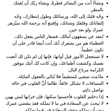
‏وتشاءُ أنت من البشائر قطرةً، ويشاء ربُك أن يُغيثك
بالمطر.
‏وجّه قلبك إلى الله، ورسائلك وطول إنتظارك، وجّه
إلتفاتاتك وقلقك وشتاتك، وإقتنع أنه برحمة الله سيُزهر
عمرك ولو بعد حين.
ابتعد عن يسفهون آمالك، فصغار الناس يفعل ذلك،
العظماء هم من يشعرك أنك أنت أيضا قادر على أن
تكون عظيماً.
لا تستعجل الأمور قبل أوانها، فإنها إن لم تكن لك أتعبت
نفسك وكشفت أطماعك، وإن كانت لك أتتك موفور
الكرامة مرتاح البال.
مادُمت تمشي مُستقيماً فلا تُبالي بالعقول المائِلة.
‏المسافات لا تشكل عائقاً، طالما أنَّ القلوب في حالة
تواصل دائِم.
إذا دخلتم القلوب فأحسنوا سكنها، فإن خرابها ليس بهين.
لا تبحث عن السعادة في ما لا تملكه فقد ينقضي عمرك
دون أن تملكه وتفقد السعادة في فيما تملكه.