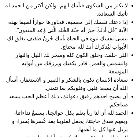
‏لا تكثر من الشكوى فيأتيك الهم، ولكن أكثر من الحمدلله
تأتيك السعادة.
إذا دعتك نفسك إلى معصية، فحاورها حواراً لطيفا بهذه
الآية “قُل أذلكَ خيرٌ أم جنّة الخُلد الّتي وُعِد المتقون”.
تنسى نفسك تتوه في الحياة يأتيك حُزنٌ طفيف يغلق لك
الأبواب ليُذكرك أنك لله محتاج.
اللي خلقك وخلق الكون كله وسخر لك الليل والنهار
والشمس والقمر، قادر يكفيك ويرزقك من أبوابه
الموسعة.
سعادة الانسان تكون بالشكر و الصبر و الاستغفار، أسأل
الله أن يسعد قلبي وقلوبكم بما نتمنى.
أن يصبح احدهم رفيق دعواتك، ذلك أعظم الحب يسعد
صباحكم.
‏الحمد لله أن لنا رباً يعلم بكل حوائجنا، يسمعُ نداءاتنا،
ويفهم صدق حاجتنا، يجعل لقلوبنا بعد عُسرها يُسرا، و
يزيل عنها كل ما أهمها.