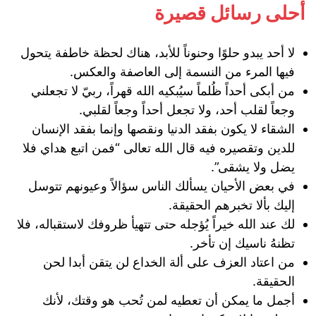
أحلى رسائل قصيرة
لا أحد يبدو حلوًا وحنوناً للأبد، هناك لحظة خاطفة يتحول
فيها المرء من النسمة إلى العاصفة والعكس.
من أبكى أحداً ظُلماً سيُبكيه الله قهراً، ربيّ لا تجعلني
وجعاً لقلب أحد، ولا تجعل أحداً وجعاً لقلبي.
الشقاء لا يكون بفقد الدنيا ونقصها وإنما بفقد الإنسان
للدين وتقصيره فيه قال الله تعالى “فمن اتبع هداي فلا
يضل ولا يشقى”.
في بعض الأحيان يسألك الناس سؤالاً وعيونهم تتوسل
إليك بألا تخبرهم الحقيقة.
‏لك عند الله خيراً يُؤجله حتى تتهيأ ظروفك لاستقباله، فلا
تظنهُ ناسيك إن تأخر.
من اعتاد العزف على ألة الخداع لن يتقن أبدا لحن
الحقيقة.
أجمل ما يمكن أن تعطيه لمن تُحب هو وقتك، لأنك