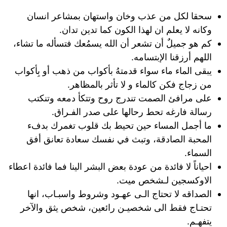
سحقا لكل من عذب وخان واستهان بمشاعر انسان
وكانه لا يعلم ان لهذا الكون كما تدين تدان.
كم هو جميلٌ أن تشعر أن الله يسمُعك فتسأله ما تشاء،
اللهم أرزقنا الإبتسامه.
يبقى الماء ماء سواء قدمتهُ بأكواب من ذهب أو بِأكواب
من زجاج فكن كالماء و لا تأثر بالمظاهر.
على مرافئ الصمت تندرج روح وتتكأ دمعه وتنكتب
رسالة فارغه تحط رحالها على صدر الفـراق.
ما أجمل ‎المساء حين تحيط بك قلوب تغمرك بدفء
المحبة الصادقة، وتبث في نفسك سعادة تعانق أفق
السماء.
احياناً لا فائدة من عودة بعض البشر الينا فما فائدة اعطاء
الاوکسجين لـشخص ميت.
الصداقه لا تحتاج الـى عهـود وشروط واسبـاب، انها
تحتـاج فقط الى شخصيـن رائعين، شخص يثق والآخر
يتفهـم.