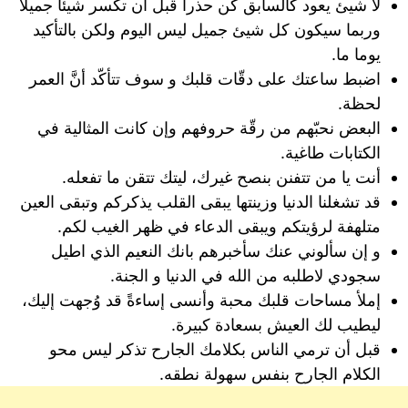
‌‏لا شيئ يعود كالسابق كن حذراً قبل أن تكسر شيئاً جميلاً
وربما سيكون كل شيئ جميل ليس اليوم ولكن بالتأكيد
يوما ما.
‌‏اضبط ساعتك على دقّات قلبك و سوف تتأكّد أنَّ العمر
لحظة.
البعض نحبّهم من رقّة حروفهم وإن كانت المثالية في
الكتابات طاغية.
أنت يا من تتفنن بنصح غيرك، ليتك تتقن ما تفعله.
قد تشغلنا الدنيا وزينتها يبقى القلب يذكركم وتبقى العين
متلهفة لرؤيتكم ويبقى الدعاء في ظهر الغيب لكم.
و إن سألوني عنك سأخبرهم بانك النعيم الذي اطيل
سجودي لاطلبه من الله في الدنيا و الجنة.
إملأ مساحات قلبك محبة وأنسى إساءةً قد وُجهت إليك،
ليطيب لك العيش بسعادة كبيرة.
قبل أن ترمي الناس بكلامك الجارح تذكر ليس محو
الكلام الجارح بنفس سهولة نطقه.