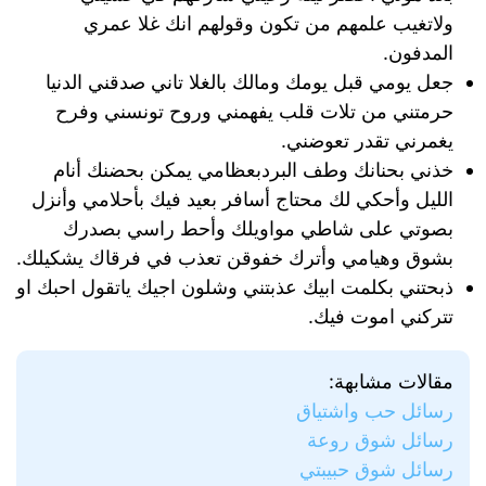
ولاتغيب علمهم من تكون وقولهم انك غلا عمري
المدفون.
جعل يومي قبل يومك ومالك بالغلا تاني صدقني الدنيا
حرمتني من تلات قلب يفهمني وروح تونسني وفرح
يغمرني تقدر تعوضني.
خذني بحنانك وطف البردبعظامي يمكن بحضنك أنام
الليل وأحكي لك محتاج أسافر بعيد فيك بأحلامي وأنزل
بصوتي على شاطي مواويلك وأحط راسي بصدرك
بشوق وهيامي وأترك خفوقن تعذب في فرقاك يشكيلك.
ذبحتني بكلمت ابيك عذبتني وشلون اجيك ياتقول احبك او
تتركني اموت فيك.
مقالات مشابهة:
رسائل حب واشتياق
رسائل شوق روعة
رسائل شوق حبيبتي