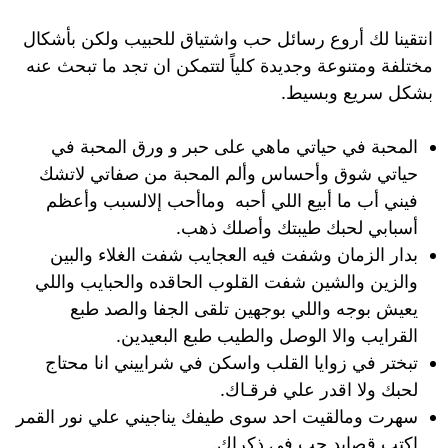
انتقينا لك أروع رسائل حب واشتياق للحبيب ولكن بأشكال
مختلفة ومتنوعة وجديدة كلياً لتتمكن ان تجد ما تبحث عنه
بشكل سريع وبسيط.
المحبة في حياتي ماهي على حبر و ورق المحبة في
حياتي شوق وأحساس وألم المحبة من صفاتي لاتشك
فيني أب ما أبيع اللي أحبه وماأحب إلالسبب وأعظم
أسبابي لحبك طيبتك وأصلك ذهب.
بدار الزمان وشفت فيه العجايب شفت الغلاء والبين
والزين والشين شفت القلوب الحاقده والحبايب واللي
يعيش بوجه واللي بوجهين تلقى الجفا والصد طبع
القرايب والا الوصل والطيب طبع البعيدين.
تبختر في زوايا القلب واسكن في شراييني انا محتاج
لحبك ولا اقدر علي فرقـاك.
سهرت ومالقيت احد سوى طيفك يناجيني علي نور القمر
اكتب قصايد حب في ذكراك.