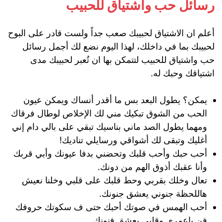
رسائل حب واشتياق للحبيب
أعلم ان الاشتياق لحبيبك صعب جداً ولست قادر على البوح
لحبيبك بما في داخلك، لهذا اليوم نضع لك أجمل رسائل
حب واشتياق للحبيب لتتمكن بها ان تُعبر لحبيبك مدى
اشتياقك وحبك له.
يمكن؟ يطول البعد بس ما أقدر أنساك ويمكن عيون
الحب من الشوق تبكيك مني لك الإخلاص لوطال فرقاك
ومهما يطول الصد ماني بناسيك تبقي على بالي دام إني
أغليك وتبقى لك أشواقي ورسايلي تناديك!
أحب حبك وأحب قلبك وتحضني بدفا عيونك وأبي قربك
وأنا عقبك أذوق الهم من دونك.
تعال وخلك بقربي وحط قلبك على قلبي وخلنا نعيش
هاللحظة جنوني يعشق جنونك.
أحب الهمس في صوتك أحبك حتى ف سكوتك حروفك
فن ياعمري وقلبي يعشق فنونك.