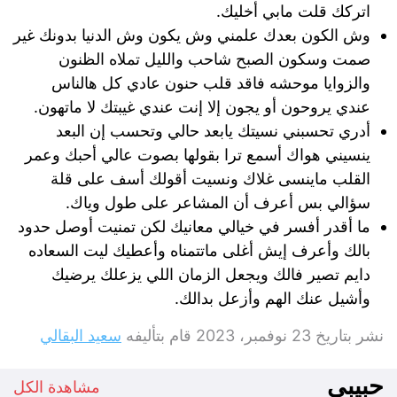
اتركك قلت مابي أخليك.
وش الكون بعدك علمني وش يكون وش الدنيا بدونك غير
صمت وسكون الصبح شاحب والليل تملاه الظنون
والزوايا موحشه فاقد قلب حنون عادي كل هالناس
عندي يروحون أو يجون إلا إنت عندي غيبتك لا ماتهون.
أدري تحسبني نسيتك يابعد حالي وتحسب إن البعد
ينسيني هواك أسمع ترا بقولها بصوت عالي أحبك وعمر
القلب ماينسى غلاك ونسيت أقولك أسف على قلة
سؤالي بس أعرف أن المشاعر على طول وياك.
ما أقدر أفسر في خيالي معانيك لكن تمنيت أوصل حدود
بالك وأعرف إيش أغلى ماتتمناه وأعطيك ليت السعاده
دايم تصير فالك ويجعل الزمان اللي يزعلك يرضيك
وأشيل عنك الهم وأزعل بدالك.
نشر بتاريخ
23 نوفمبر، 2023
قام بتأليفه
سعيد البقالي
حبيبي
مشاهدة الكل