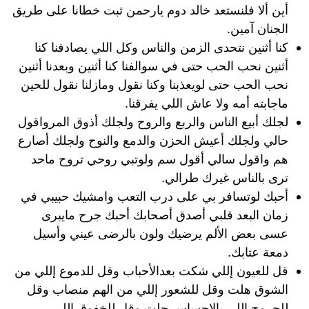
أين ألا فلنستعد خالد دوم يارحمن ثبت خطانا على طريق
الجنان آمين.
كنا أثنين نتحدى الزمن والناس وكل اللي يصادفنا كنا
أثنين نحب الحب حتى في سوالفنا كنا أثنين وبعدنا أثنين
نحب الحب حتى لويعذبنا وكنا نقول ومازلنا نقول للحين
ماجابته أمه ولا عاش اللي يفرقنا.
لجلك أبيع الناس والربع والروح ولجلك أذوق المرواقول
حالي ولجلك أعيش الحزن والدمع والنوح ولجلك أصارع
هم واقول سالي أقول سم ولوتبي روحي تروح ماحد
ترى بالناس غيرك طرالي.
أحبك لوتسافر بي على درب التعب وامشيك حبيبي في
زمان البعد قلبي أصدق أصحابك أحبك جرح مايبرى
عسى بعض الألم يرضيك ولون بالرضى عيني وأسيل
دمعة عتابك.
قل للعيون إللي شكت بعدالأحباب وقل للدموع إللي من
الشوق هلت وقل للشعور إللي من الهم منصاب وقل
للجروح إللي بالإحساس حلت وقل للخفوق إللي