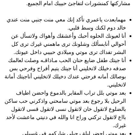
مشاركتها كمنشورات لتفاجئ حبيبك امام الجميع.
مهمابعدت ياعمري تأكد إنك معي منت جنبي منت عندي
خالد دوم لكنك وسط قلبي.
أنا لعيونك الحلوه أحبك وأعشقك وأهواك ولاتسأل عن
أحوالي أنابسألك وشلونك ترى ماهمني غيرك ترى كل
البشر تفداك ترى موتي وميلادي حبيبي داخل عيونك.
أنا جيتك طفل ضايع حنان الحب مـاذاقـه وصلت لعالمك
صدفه دخيلك لاتخليني أنا جيتك يتيم أفراح وفرحي بس
بوصالك أمانه فرحتي عندك دخيلك لاتخليني أناجيتك أمانة
لاتخليني.
بعد موتي بلل تراب المقابر بالدموع واحضن اطياف
الرحيل بلا رجوع بعد موتي سامحني واذكرني حب ساكن
بالضلوع لاتقول خان لاتقول نسى لاتقول قسى لاتقول
بااع لاتقول تركني وراح انا والله في دنيتي ماعشت لأحد
غيرك.
بعد موتي احضر ليلة رحيلي شاركهم في غسيلي