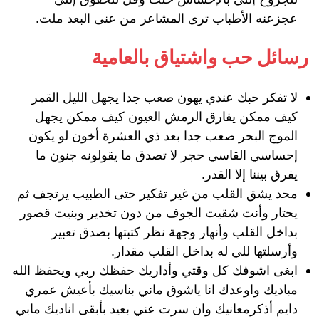
عجزعنه الأطباب ترى المشاعر من عنى البعد ملت.
رسائل حب واشتياق بالعامية
لا تفكر حبك عندي يهون صعب جدا يجهل الليل القمر
كيف ممكن يفارق الرمش العيون كيف ممكن يجهل
الموج البحر صعب جدا بعد ذي العشرة أخون لو يكون
إحساسي القاسي حجر لا تصدق ما يقولونه جنون ما
يفرق بيننا إلا القدر.
محد يشق القلب من غير تفكير حتى الطبيب يرتجف ثم
يحتار وأنت شقيت الجوف من دون تخدير وبنيت قصور
بداخل القلب وأنهار وجهة نظر كتبتها بصدق تعبير
وأرسلتها للي له بداخل القلب مقدار.
ابغى اشوفك كل وقتي وأداريك حفظك ربي ويحفظ الله
مباديك واوعدك انا ياشوق ماني بناسيك بأعيش عمري
دايم أذكرمعانيك وان سرت عني بعيد بأبقى اناديك مابي