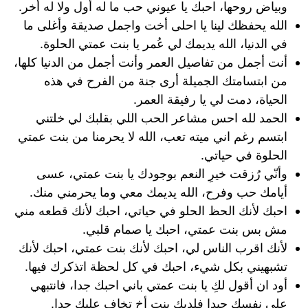
وبياض روحها، احبك يا عيوني حب ما له أول ولا له أخر.
الله يحفظك لينا يا احلى أخت واجمل صديقة وأغلى ما
في الدنيا، الله يديمك لي عُمر يا بنت عمتي الحلوة.
أنت أجمل من تفاصيل العمر وأنت أجمل من الدنيا كلها،
من ابتسامتك الجميلة أرى جنة من الفرح في هذه
الحياة، دمت لي يا رفيقة العمر.
الحمد لله احس مشاعر الحب اللي بقلبك لي خلتني
ابتسم رغم اني ميته تعب، الله لا يحرمنا من بنت عمتي
الحلوة في حياتي.
وأنّي رُزقت خيرِ النعم بوجودك يا بنت عمتي، عسى
أيامك حب وفرح، الله يديمك معي وما يحرمني منك.
احبك لأنك الحظ الحلو في حياتي، احبك لأنك قطعه مني
مش بس بنت عمتي، احبك يا صمام قلبي.
لأنك اقرب الناس لي، احبك لأنك بنت عمتي، احبك لأنك
تشبهيني بكل شيء، احبك في كل لحظة اتذكرك فيها.
أود ان أقول لكِ يا بنت عمتي باني احبك جدا، فانتبهي
على نفسك جيدا فلديكِ بنت أخ تخاف عليك جدا.