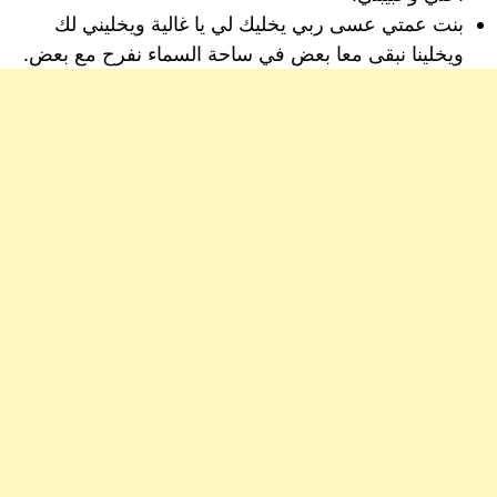
بنت عمتي عسى ربي يخليك لي يا غالية ويخليني لك
ويخلينا نبقى معا بعض في ساحة السماء نفرح مع بعض.