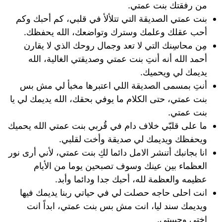
من رفقتك بنت عمتي.
بنت عمتي الصديقة التي تتلألأ في قلبي، كم أحبك وكم
أحب عقلك وعلمك وسترك وتواضعك، الله يحفظك.
مِن محاسِنك التي لا تعد وجمال روحك الذي لا يقارن
أحمد الله أنه أنتِ بنت عمتي وصديقتي الغالية، الله
يديمك لي ويحميك.
أنتِ بمسمى الصديقة اللي اعتبرها مخبأ لي مش بس
بنت عمتي، حتى الكلام ما يوفي بحقك، الله يديمك لي يا
بنت عمتي.
ما على قلبّي خلاف دام‬⁩ في قُربي بنت عمتي الله يحميك
ويحفظك ويديمك لي صديقة وأخت لقلبي.
انا بجانبك أتنشر الامل دائما لكِ بنت عمتي، لأني أرى نور
العظماء بين عينك وسوف تصبحين يوما من الأيام
عظيمه والعظمة لله، أحبك جدا ودائما وأبد.
انت احلى حاجه حصلت لي في حياتي ربنا يديمك فيها
ويديمك سند ليا، انت مش بس بنت عمتي، ابداً انت
اختي وحبيبتي.