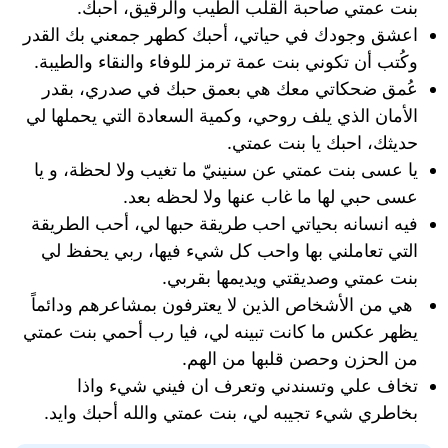
بنت عمتي صاحبة القلب الطيب والرقيق، أحبك.
اعشق وجودك في حياتي، أحبك كطهر جمعني بك القدر
وكُتب أن تكوني بنت عمة ترمز للوفاء والنقاء والطيبة.‏⠀
عُمق ضحكاتي معك هي بعمق حبك في صدري، بقدر
الأمان الذي يلف روحي، وكمية السعادة التي يحملها لي
حديثك، احبك يا بنت عمتي.
يا عسى بنت عمتي عن سنينيّ ما تغيب ولا لحظة، و يا
عسى حبي لها ما غاب عنها ولا لحظه بعد.
فيه انسانه بحياتي احب طريقة حبها لي، أحب الطريقة
التي تعاملني بها واحب كل شيء فيها، ربي يحفظ لي
بنت عمتي وصديقتي ويديمها بقربي.
هي من الأشخاص الذين لا يعترفون بمشاعرهم ودائماً
يظهر عكس ما كانت تبينه لي، فيا رب أحمي بنت عمتي
من الحزن وحصن قلبها من الهم.
تخاف علي وتسندني وتعرف ان فيني شيء واذا
بخاطري شيء تجيبه لي، بنت عمتي والله أحبك وايد.