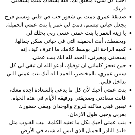
احب كل شيء متعلق بك، الله يسعدك مثلما يسعدني
قربك.
صديقة عمري‬⁩ دمت لي شعور حب في قلبي ونسيم فرح
يجعل حياتي تبتسم، دمتِ لي عمر يا بنت عمتي الجميلة.
يا زينه العمر يا بنت عمتي عسى ربي يخلك لي
ويحفظك، أنت الجميلة التي في حياتي سكن جمالها.
كميه الراحة الي بوسط كلامك ما اعرف كيف إنه
يسعدني ويغيرني، الحمد لله انك بنت عمتي.
حين تعجز كلماتي ان توفيكِ، أدعو الله ان تبقي لي كل
سنين عمري، بالمختصر، الحمد الله أنك بنت عمتي اللي
بداخل قلبي.
بنت عمتي أحبك لأن كل ما يدعى بالسَعادة اجِده معك،
فانت سعادتي وصديقتي ورفيقة الأيام في هذه الحياة.
تبقين فيني ساكنه للروح والوجدان ويبقى حضورك
بقربي وحبي طول الازمان.
بنت عمتي أحبكِ بكل ما تعنيه الكلمة، ليت القلوب مثل
قلبك النادر الجميل الذي ليس له شبيه في الأرض.