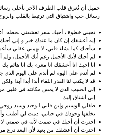
جميل أن تُغرق قلب الطرف الآخر بأحلى رسا
رسائل حب واشتياق التي ترتبط بالقلب والروح
‏تحبني خطوة ، أحبك سفر تعشقني لحظه، أ
إيه أعشقك إن كان ما عندك خبر و إني أحبك
سأحبك كما يشاء قلبي، لا يهمني عقلي سأع
لم أحبك لأنك الأجمل رغم أنك الأجمل، ولم
انا احبك انا أعشقك انا مغرم بك انا هائم بك 
لم أندم على اليوم لم أندم على اليوم الذي
قد لا يكتب لنا القدر اللقاء أبدا أبدا أبدا ول
‏إلى الحبيب الذي لا يمس مكانته في قلبي مر
إني أشتاق إليك
طفلي الوسيم وإبن قلبي الوحيد وسيد روحي، ‏أدع
يخلفها وجودك في حياتي، دمت لي أطيب وأر
اخترت أن أحبك في صمت لأنه في صمتي لا أوا
اخترت أن أعشقك من بعيد لأن البعد درع من 