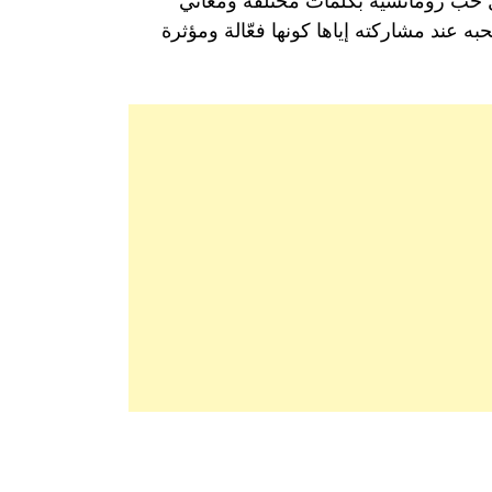
حب رومانسية بكلمات مُختلفة ومعاني
 عند مشاركته إياها كونها فعّالة ومؤثرة