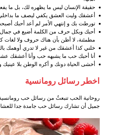
حقيقة الإنسان ليس ما يظهره لك، بل ما يفعل
أعشقك وليت العشق يكفي ليصف ما بداخلي لي
تورطت بك و إنتهي الأمر لم أعد أحبك أصب
أحبك وبكل حرف من الكلمة أضيع في جمال ح
مطمئنة، لا أظن بأن هناك حروف ولا لغات 
خلني كذا أعشقك من غير لا تدري أوهمك بالتج
أنا أحبك حب ما يشبهه حب ‏وأنا أعشقك عشق 
اخطر رسائل رومانسية
روحانية الحب تنبعثُ من رسائل حب رومانسية في
جميل أن تشارك رسائل حب جامدة جدا للعشاق ت