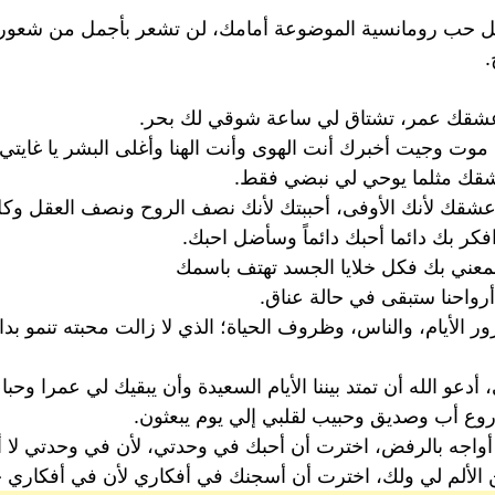
ئل حب رومانسية الموضوعة أمامك، لن تشعر بأجمل من شعور 
.
عشقك عمر، تشتاق لي ساعة شوقي لك بحر.
 موت وجيت أخبرك أنت الهوى وأنت الهنا وأغلى البشر يا غاي
شقك مثلما يوحي لي نبضي فقط.
 أعشقك لأنك الأوفى، أحببتك لأنك نصف الروح ونصف العقل وكل
افكر بك دائما أحبك دائماً وسأضل احبك.
 جمعني بك فكل خلايا الجسد تهتف باسمك
كن أرواحنا ستبقى في حالة عناق.
ور الأيام، والناس، وظروف الحياة؛ الذي لا زالت محبته تنمو ب
و الله أن تمتد بيننا الأيام السعيدة وأن يبقيك لي عمرا وحبا وق
وع أب وصديق وحبيب لقلبي إلي يوم يبعثون.
جه بالرفض، اخترت أن أحبك في وحدتي، لأن في وحدتي لا أحد 
الألم لي ولك، اخترت أن أسجنك في أفكاري لأن في أفكاري حر