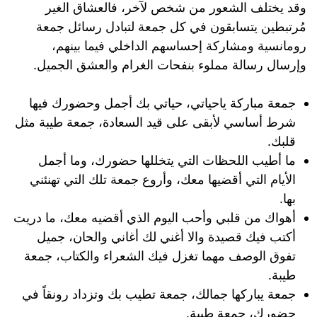
وقد يختلف الشعور من شخص لآخر، فالعشاق الغير
مُرتبطين يتسابقون في كل جمعة لتبادل رسائل جمعة
رومانسية ومشاركة إحساسهم الداخلي فيما بينهم،
وإرسال رسالة مملوء بنفحات الغرام والعشق الجميل.
جمعة مباركة ياحياتي، حياتي بك أجمل وحضورك فيها
شرط أساسي لأبقى على قيد السعادة، جمعة طيبة مثل
قلبك.
ما أطيب اللحظات التي يتخللها حضورك، وما أجمل
الأيام التي أقضيها معك، وأروع جمعة تلك التي تهنئني
بها.
أهواك من قلبي وأحب اليوم الذي أقضيه معك، ما دريت
أكتب فيك قصيدة والا أغني لك أغاني والحان، جميل
تفوق الوصف مهما تغزل فيك الشعراء والكتاب، جمعة
طيبة.
جمعة يباركها جمالك، جمعة تطيب بك وتزداد رونقاً في
حضورك، جمعة طيبة.