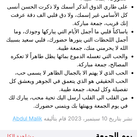
على طاري الذوق أتذكر أسمك ولا ذكرت الحسن أنسى
كل الأسامي غير إسمك، ولا دق قلبي الف دقة عرفت
إنك قريب، جمعة مباركة.
ياساكناً قلبي ما أجمل الأيام التي يباركها وجودك، وما
أجمل اللحظات التي ينورها حضورك، قلبي سعيد بسببك
الله لا يحرمني منك، جمعة طيبة.
والحب التي تغسله الدموع بمائها يظل طاهراً لا تعكره
المصالح، جمعة مباركة.
الحب الذي لا يهتم الا بالجمال الظاهر لا يسمى حب،
الحب الحقيقي هو الذي يتعمق في الجوهر ويعشق كل
تفصيلة وكل لمحة، جمعة طيبة.
من القلب الى القلب أرسل اليك تحية محب، يبارك لك
في يوم الجمعة ويهنئها بك ويتمنى حضورك.
نشر بتاريخ
10 سبتمبر، 2023
قام بتأليفه
Abdul Malik
يوم الجمعة
مشاهدة الكل