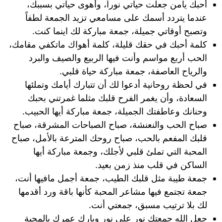
أحبك يامن جعلت حياتي نوراً، وأهوى حياتي بسببك،
عندما يتردد أسمك على مسامعي تزيد الجمعة لطفاً
وتصبح أوقاتي جميلة، جمعة مباركة لك اينما كنت.
كلمة أحبك في حقك قليلة، كلمة أهواك ماتكفي مقامك،
الحب أربع مواسم وأنت فيها الربيع والصيف والبرد
والرياح العاصفة، جمعة مباركة حياة قلبي.
في لحظة روحانية أدعوا لك أن تتبارك أيامك وتملئها
السعادة، وأن يغمر الفرح قلبك مثلما غمرتني بحبك
وحنانك وعاطفتك الجميلة، جمعة مباركة أيها الحبيب.
صباح الحب والنعنشة، صباح الصباحات المشرقة، صباح
قلبك المفعم بالحب، صباح روحك المترعة بالأمل، صباح
المحبة التي تملئ قلبي لأجلك، وجمعة مباركة أيها
الساكن في قلب منذ زمن بعيد.
جمعة طيبة مثل قلبك الطيب، جمعة أجمل مافيها أنت،
جمعة تجتمع فيها مشاعر المحبة كأنها باقة ورد أقدمها
لك بلا ترتيب مسبق، جمعتي أنت.
جعل الله جمعتك نور على نور وبارك عمرك بالمحبة