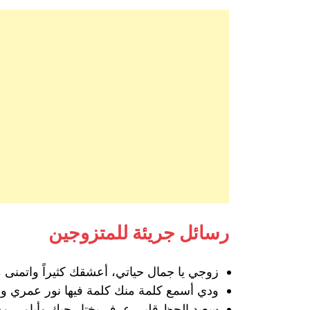
رسائل جريئة للمتزوجين
زوجي يا جمال حياتي، أعشقك كثيراً واتمنى من 
ودي أسمع كلمة منك كلمة فيها نور عمري ود
سعيد الحظ قلبي عرف يختار حبك وأيامي مش