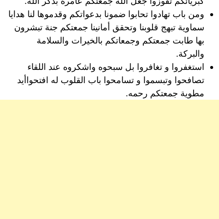
كبريائكم تفوزوا جعل الله جمعتكم عامره بذكر الله.
ومن باب تهادوا تحابوا ضمونا بدعواتكم وقدموها لنا هدايا
سماوية تبهج قلوبنا وتحقق أمانينا جمعتكم جنة تبشرون
بها طابت جمعتكم وجمعاتكم بالخيرات والسلامة
والبركة.
استغفروا و تغافروا بل سبحوه واشكروه عند اللقاء
تصافحوا وتبسموا و تسامحوا باب القلوب له افتحواأيد
مطوية جمعتكم رحمه.