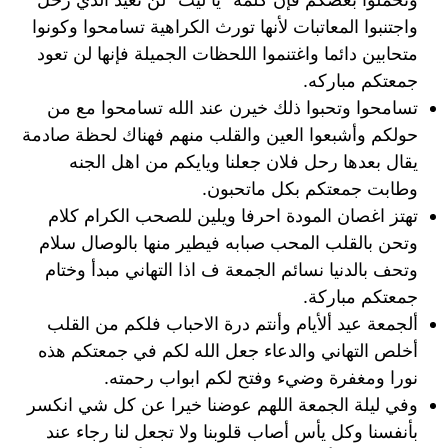
واجتنبوا المعاتبات لأنها تورث الكراهية تسامحوا وكونوا
متحابين دائما واغتنموا اللحظات الجميلة فإنها لن تعود
جمعتكم مباركه.
تسامحوا وتحبوا ذلك خيرن عند الله تسامحوا مع من
حولكم وأشبعوا العين والقلب منهم فهناك لحظة صادمة
يقال بعدها رحل فلان جعلنا ويايكم من اهل الجنه
وطابت جمعتكم بكل ماتحبون.
تهتز اغصان المودة احرفا ويلين للصحب الكرام كلام
وتحن بالقلب المحب صبابه فيطير منها بالوصال سلام
وتحف بالدنيا نسائم الجمعة ف اذا التهاني مبدأ وختام
جمعتكم مباركة.
ألجمعة عيد ألأيام وأنتم درة الاحباب فلكم من القلب
أخلص التهاني والدعاء جعل الله لكم في جمعتكم هذه
نورا ومغفرة وضيء وفتح لكم ابواب رحمته.
وفي ليلة الجمعة اللهم عوضنا خيرا عن كل شي انكسر
بأنفسنا وكل يأس أصاب قلوبنا ولا تجعل لنا رجاء عند