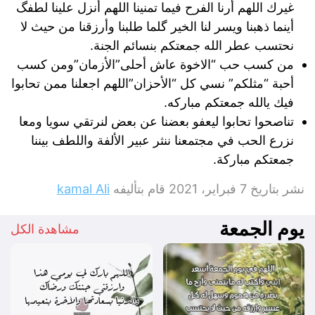
غيرك اللهم أرنا الفرح فيما تمنينا اللهم أنزل علينا لطفگ
أينما ذهبنا ويسر لنا الخير گلما طلبنا وأرزقنا من حيث لا
نحتسب عطر الله جمعتكم بنسائم الجنة.
من كسب حب “الاخوة عاش أحلى”الأزمان”ومن كسب
أحبة “مثلكم” نسي كل “الأحزان”اللهم اجعلنا ممن تحابوا
فيك يالله جمعتكم مباركه.
تناصحوا تحابوا ليعفو بعضنا عن بعض لنرتقي سويا ومعا
نزرع الحب في مجتمعنا ننثر عبير الألفة واللطف بيننا
جمعتكم مباركة.
نشر بتاريخ
7 فبراير، 2021
قام بتأليفه
kamal Ali
يوم الجمعة
مشاهدة الكل