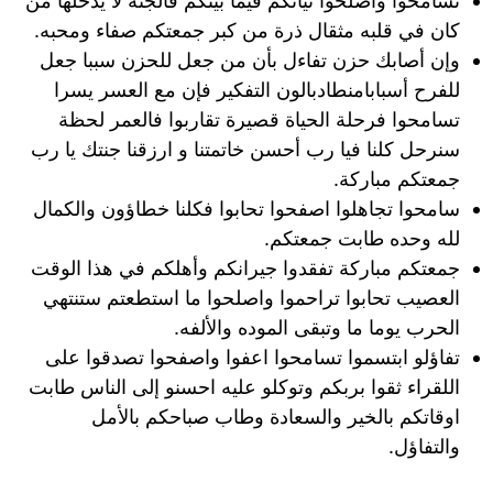
تسامحوا وأصلحوا نياتكم فيما بينكم فالجنه لا يدخلها من
كان في قلبه مثقال ذرة من كبر جمعتكم صفاء ومحبه.
وإن أصابك حزن تفاءل بأن من جعل للحزن سببا جعل
للفرح أسبابامنطادبالون التفكير فإن مع العسر يسرا
تسامحوا فرحلة الحياة قصيرة تقاربوا فالعمر لحظة
سنرحل كلنا فيا رب أحسن خاتمتنا و ارزقنا جنتك يا رب
جمعتكم مباركة.
سامحوا تجاهلوا اصفحوا تحابوا فكلنا خطاؤون والكمال
لله وحده طابت جمعتكم.
جمعتكم مباركة تفقدوا جيرانكم وأهلكم في هذا الوقت
العصيب تحابوا تراحموا واصلحوا ما استطعتم ستنتهي
الحرب يوما ما وتبقى الموده والألفه.
تفاؤلو ابتسموا تسامحوا اعفوا واصفحوا تصدقوا على
اللقراء ثقوا بربكم وتوكلو عليه احسنو إلى الناس طابت
اوقاتكم بالخير والسعادة وطاب صباحكم بالأمل
والتفاؤل.