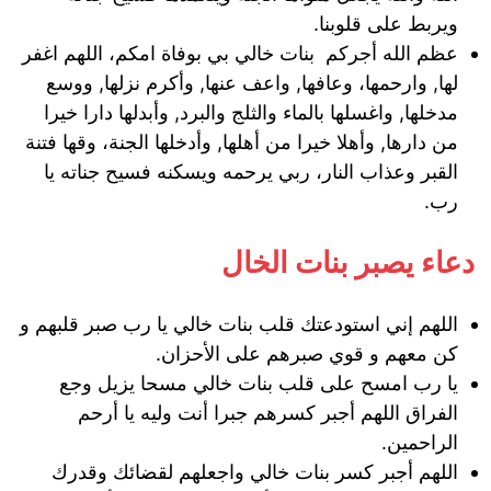
ويربط على قلوبنا.
عظم الله أجركم بنات خالي بي بوفاة امكم، اللهم اغفر
لها, وارحمها، وعافها, واعف عنها, وأكرم نزلها, ووسع
مدخلها, واغسلها بالماء والثلج والبرد, وأبدلها دارا خيرا
من دارها, وأهلا خيرا من أهلها, وأدخلها الجنة، وقها فتنة
القبر وعذاب النار، ربي يرحمه ويسكنه فسيح جناته يا
رب.
دعاء يصبر بنات الخال
اللهم إني استودعتك قلب بنات خالي يا رب صبر قلبهم و
كن معهم و قوي صبرهم على الأحزان.
يا رب امسح على قلب بنات خالي مسحا يزيل وجع
الفراق اللهم أجبر كسرهم جبرا أنت وليه يا أرحم
الراحمين.
اللهم أجبر كسر بنات خالي واجعلهم لقضائك وقدرك