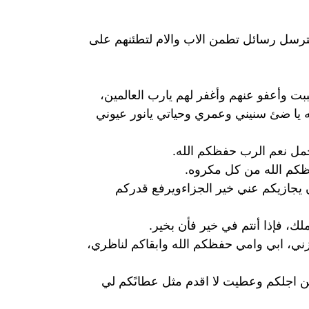
لترسل رسائل تطمن الاب والام لتطئنهم على
بت وأعفو عنهم وأغفر لهم يارب العالمين،
ه يا ضئ سنيني وعمري وحياتي يانور عيوني
أجمل نعم الرب حفظكم الله.
 حفظكم الله من كل مكروه.
 ان يجازيكم عني خير الجزاءويرفع قدركم
لك، فإذا أنتم في خير فأن بخير.
ي، ابي وامي حفظكم الله وابقاكم لناظري،
من اجلكم وعطيت لا اقدم مثل عطاىًكم لي