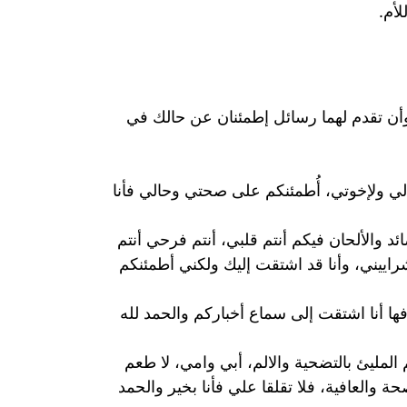
لأم.
 وأن تقدم لهما رسائل إطمئنان عن حالك في
ي ولإخوتي، أُطمئنكم على صحتي وحالي فأنا
لألحان فيكم أنتم قلبي، أنتم فرحي أنتم
راييني، وأنا قد اشتقت إليك ولكني أطمئنكم
ها أنا اشتقت إلى سماع أخباركم والحمد لله
لمليئ بالتضحية والالم، أبي وامي، لا طعم
ة والعافية، فلا تقلقا علي فأنا بخير والحمد