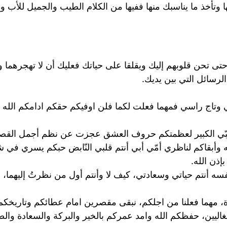
 وتأخذ ما يناسبك منها ففيها من الكلام الطيب والجميل للأب ول
م حتى تحن قلوبهم إليك ويقلقا على حياتك فعليك أن لا تهجرهما
رسائل التي بين يديك.
وتاج راسي فمهما فعلت لكما فلن اوفيكم حقكم ادامكم الله ل
 الكبير لعظمتكم حروف العشق عجزت عن نظم أجمل القصائد وا
 وأبقاكم لناظري أمّي أبي أنتم قلبي النّابض حبكم يسري في ش
ذن الله.
سه أنتم حياتي وسعادتي، كيف لا وأنتم أول من نظرتُ إليهما، ف
، مهما فعلنا من اجلكم، نبقى مقصرين امام عطائكم وتاريخكم ا
لغاليين، حفظكم الله وامد عمركم بالخير والبركة والسعادة والصح