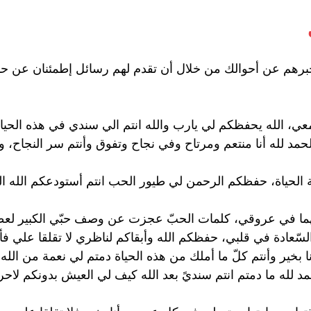
برهم عن أحوالك من خلال أن تقدم لهم رسائل إطمئنان عن حال 
م معي، الله يحفظكم لي يارب والله انتم الي سندي في هذه الحيا
مد لله أنا منتعم ومرتاح وفي نجاح وتفوق وأنتم سر النجاح، و
ة الحياة، حفظكم الرحمن لي طيور الحب انتم أستودعكم الله ال
حبهما في عروقي، كلمات الحبّ عجزت عن وصف حبّي الكبير
السّعادة في قلبي، حفظكم الله وأبقاكم لناظري لا تقلقا علي فأن
بخير وأنتم كلّ ما أملك من هذه الحياة دمتم لي نعمة من الله و
مد لله ما دمتم انتم سنديً بعد الله كيف لي العيش بدونكم ل