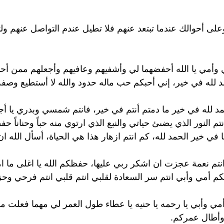
لى أحوالك عندما تبتعد عنهم فلا تطيل عندم التواصل عنهم و
 وأمي يا الله أحفضهما لي وأشفيهم وعافيهم وأجعلهم ممن أحب
د لله في خير، إني أحبكم حب ماله حدود والله لا أستطيع وصف
حمد لله في خير ما دمتم أنتم في خير، فانتم شمسي وبدري يا 
نتم النور الذي يضىئ حياتي والنبع الذي ارتوي منه حباً وحناناً
نا في خير الحمد لله، كم انتم ازهار هذا هي الحياة، أسأل الله
انتم نعمة عجزت ان اشكر ربي عليها، حفظكم الله يا اغلى ما ام
مي وأبي انتم سر السعادة لقلبي انتم قلبي انتم فرحي وحزن
أمي وأبي يا رحمه يا حنيه يا عطاء طول العمر لي مهما فعلت 
 وأطال عمركم.