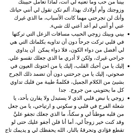
بيننا من حب وما تعنيه لي أنت، لماذا تعامل حبيبتك
وزوجتك وأم أولادك بهذا، ألم تكن تقول لي أنني حياتك
وأنك لن تجرحني مهما كانت الأسباب، ما الذي غيرك
عني أو أنني لم أعد أعني لك شيء.
بيني وبينك زوجي الحبيب مسافات الزعل التي تركتها
في قلبي تركت جرحاً دون أن تداويه بكلماتك التي هي
لي أفضل من دواء الكون، فلا دواء يمكن أن يداوي
جراحي غيرك، ولكن لا أدري ما الذي جعلك تقسو علي.
إليك يا من أحبك القلب، إليك يا من احتوتك العيون في
صحوتي، إليك يا من جرحتني دون أن تضمد ذلك الجرح
بشيئ من الكلام الجميل، فكلمةٌ طيبة من قلبك تداوي
كل ما يحتويني من جروح. جدا
زوجي يا نبض قلبي الذي لا يستبدل ولا يقارن بأحد، يا
شعلة الفرح في قلبي و سكوني و ارتياحي، يا من جعل
من قلبه موطناً لي و سكناً، ما الذي جعلك تجفو عليَّ
وقد كنت خير زوجاً لي، أما أنا فلن أجفو عليك حتى لو
تقطع فؤادي وتحرقهُ بالنار، الله يحفظك لي و يديمك تاج