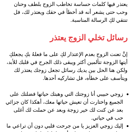
يعتذر فيها كلمات حساسة تخاطب الزوج بلطف وحنان
وحب حتى يشعر أنه قد أخطأ في حقك ويعتذر لك، فل
تنتقي لكِ الرسالة المناسبة.
رسائل تخلي الزوج يعتذر
إنَّ تعنت الزوج بعدم الإعتذار لكِ على ما فعلهُ بكِ يجعلكِ
أيتها الزوجة تتألمين أكثر ويبقى ذلك الجرح في قلبك للأبد،
ولكن هنا الحل بين يديك رسائل تجعل زوجك يعتذر لك
ويتأسف على خطأه، فل تشاركيه أحدها.
زوجي حبيبي أنا زوجتك التي وهبتك حياتها فضلتك على
الجميع واختارت أن تعيش حياتها معك، أهكذا كان جزائي
بعد عن كنت لك خير زوجة وبعد عن حملت لك أغلى
حب في حياتي.
إليك زوجي العزيز يا من جرحت قلبي دون أن تراعي ما