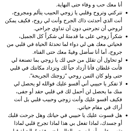
أنا معك حب و وفاء حتى النهاية.
تتركني وتروح وقلبي يا زوجي الحبيب يتألم ومجروح،
أنت الذي أحدثت ذاك الجرح وأنت لي روح، فكيف يمكن
لروحي أن تجرحني دون أن تداوي جراحي.
شكراً زوجي على ما قدمتهُ لي شكراً كل الجميل،
فحياتي معك هي لي دواء لما تحدثهُ الحياة في قلبي من
جروح، أما أنا سأضل وفيةً معك حتى الفناء.
لو تحاول أن تقلل من حبي لك يا زوجي بما تصنعة لي
فأنت غلطان فأنا أزداد حباً لك وتزداد مكانتك في قلبي
حتى ولو كان الثمن روحي “زوجتك الجريحة”.
لا تفكر يا حبيبي أني أقسو عليك فوالله لو يحصل لي
منك ما يحصل لن أحمل لك في قلبي حقد أو جفى،
فكيف أقسو عليك وأنت زوجي وحبيب قلبي بل أنت
أراك في مقام حياتي.
هل قسوت عليك يا حبيبي في حياتك وهل جرحت قلبك
أو جسدك، لماذا تفعل بي هذا لماذا تجرح قلبي لماذا
تقسو علي، آه يا زوجي الغالي ليتني فقدتُ الحياة قبل