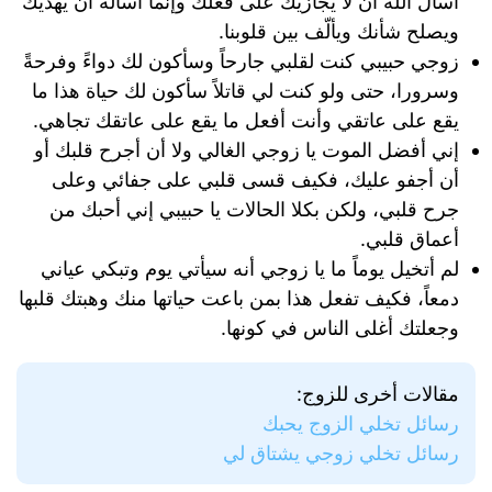
أسأل الله أن لا يجازيك على فعلك وإنما أسأله أن يهديك
ويصلح شأنك ويألّف بين قلوبنا.
زوجي حبيبي كنت لقلبي جارحاً وسأكون لك دواءً وفرحةً
وسرورا، حتى ولو كنت لي قاتلاً سأكون لك حياة هذا ما
يقع على عاتقي وأنت أفعل ما يقع على عاتقك تجاهي.
إني أفضل الموت يا زوجي الغالي ولا أن أجرح قلبك أو
أن أجفو عليك، فكيف قسى قلبي على جفائي وعلى
جرح قلبي، ولكن بكلا الحالات يا حبيبي إني أحبك من
أعماق قلبي.
لم أتخيل يوماً ما يا زوجي أنه سيأتي يوم وتبكي عياني
دمعاً، فكيف تفعل هذا بمن باعت حياتها منك وهبتك قلبها
وجعلتك أغلى الناس في كونها.
مقالات أخرى للزوج:
رسائل تخلي الزوج يحبك
رسائل تخلي زوجي يشتاق لي