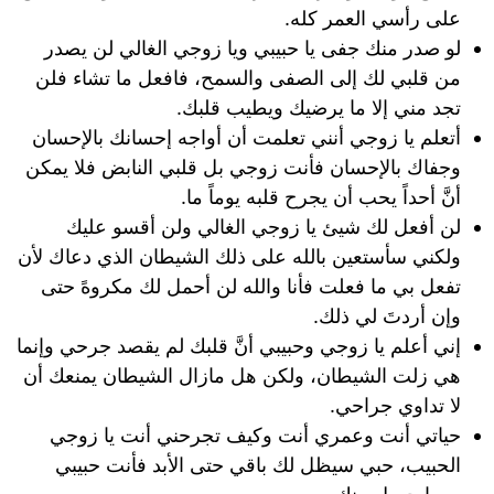
على رأسي العمر كله.
لو صدر منك جفى يا حبيبي ويا زوجي الغالي لن يصدر
من قلبي لك إلى الصفى والسمح، فافعل ما تشاء فلن
تجد مني إلا ما يرضيك ويطيب قلبك.
أتعلم يا زوجي أنني تعلمت أن أواجه إحسانك بالإحسان
وجفاك بالإحسان فأنت زوجي بل قلبي النابض فلا يمكن
أنَّ أحداً يحب أن يجرح قلبه يوماً ما.
لن أفعل لك شيئ يا زوجي الغالي ولن أقسو عليك
ولكني سأستعين بالله على ذلك الشيطان الذي دعاك لأن
تفعل بي ما فعلت فأنا والله لن أحمل لك مكروهً حتى
وإن أردتَ لي ذلك.
إني أعلم يا زوجي وحبيبي أنَّ قلبك لم يقصد جرحي وإنما
هي زلت الشيطان، ولكن هل مازال الشيطان يمنعك أن
لا تداوي جراحي.
حياتي أنت وعمري أنت وكيف تجرحني أنت يا زوجي
الحبيب، حبي سيظل لك باقي حتى الأبد فأنت حبيبي