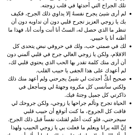
تلك الجراح التي أحدثها في قلب زوجته.
لم أرى شيئ يجرح نفسهُ إلا يداوي ذلك الجرح، فكيف
بك يا زوجي العزيز تجرح قلبي دون أن تداويه دون أن
تنظر ما الذي حصل له، الستُ أنا أنت وأنت أنا، فهذا ما
أظنه أنا يا حبيبي.
لك في صمتي حب، ولك في حروفي نبض يتحدى كل
الاقلام، ولكن يا زوجي الغالي جرح في قلبي آلمني دون
أن أرى منك كلمة تقدر بها الحب الذي يحتوي قلبي لك،
لم أعهدك على هذا الجفى يا حبيب القلب.
صحيح أنكَّ أحدثت لي شيئً يجرحني ولم أعهد منك ذلك
ولكني سأنسى كل مكروه وجهتهُ لي وسأجعل في
ذاكرتي كل جميل وجتهُ فيك.
الحياة تجرح وتألم جراحها يا زوجي، ولكن جروحك لي
فاقت كل الجروح، ما كنت أتوقع أن حبيب قلبي
سيجرحني، فلو كنت أعلم لقتلت نفساً قبل ذلك الجرح.
إنَّ الله يرانا ويعلم ما فعلت بي يا زوجي الحبيب ولهذا