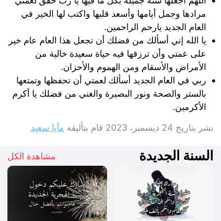
اللهم أجعلها سنه جميله بكل ما فيها يا رب حقق لعمتي
مرادها وجمل أيامها وأسعد قلبها واكتب لها الخير في
العام الجديد يارحم الراحمين.
يا الله إني أسألك من فضلك أن تجعل هذا العام عام خير
على عمتي وأن ترزقها فيه حياة سعيدة خالية من
الأمراض والأسقام ومن الهموم والأحزان.
ربي في العام الجديد أسألك لعمتي أن تحفظها وتمتعها
بالستر والصحة ونور البصيرة والغني من فضلك يا أكرم
الأكرمين.
نشر بتاريخ
24 ديسمبر، 2023
قام بتأليفه
مآيا سعيد
السنة الجديدة
مشاهدة الكل