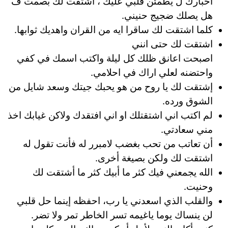
أخبارك ل يطمئن قلبي عليك ، أشتقت لك بصمت ف
هل يصلك ضجيج حنيني.
كلما اشتقت لك ساقرا ايه من القران واهديك ثوابها.
اشتقت لك حتى انني
اصبحت اعانق ظلك كل ليلة واكتب اسمك في كفي
واحتضنه لعلي اراك في احلامي.
إشتقت لك يا روح من هو يحبك جيتك وسعد شايل من
الشوق ورده.
لم اكتب اني اشتقتلك او اني افتقدك ولاكن غيابك اخذ
مني سعادتي.
أن تعاتب من تحب بغضب لامبرر له فأنت تقول له
اشتقت لك ولكن بصيغة أخرى.
الله يجمعني فيك كثر ما أبيك كثر ما أشتقت لك
وحنيت.
والقلب الذي اسعدني يا رب، احفظه إينما حل قلبي
لن ينساك يوما ياغيمه تسر الخاطر تمر ولا تضر.