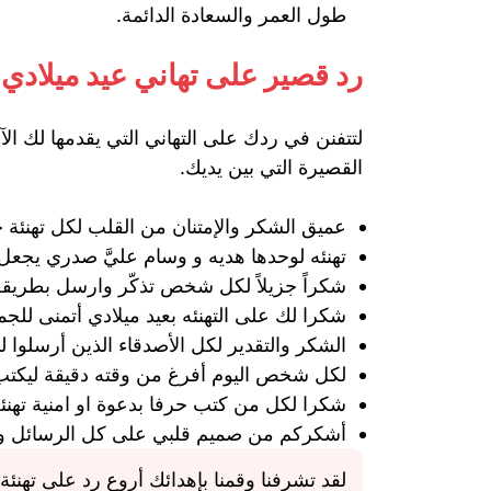
طول العمر والسعادة الدائمة.
رد قصير على تهاني عيد ميلادي
لتتفنن في ردك على التهاني التي يقدمها لك ال
القصيرة التي بين يديك.
عميق الشكر والإمتنان من القلب لكل تهنئة ج
تهنئه لوحدها هديه و وسام عليَّ صدري يجعل 
شكراً جزيلاً لكل شخص تذكّر وارسل بطريقة ا
شكرا لك على التهنئه بعيد ميلادي أتمنى للجميع
الشكر والتقدير لكل الأصدقاء الذين أرسلوا لي
لكل شخص اليوم أفرغ من وقته دقيقة ليكتب 
شكرا لكل من كتب حرفا بدعوة او امنية تهنئ
أشكركم من صميم قلبي على كل الرسائل و الت
لقد تشرفنا وقمنا بإهدائك أروع رد على تهنئ