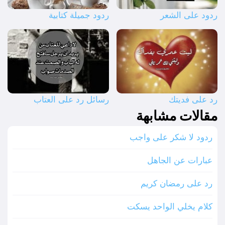
ردود على الشعر
ردود جميلة كتابية
رد على فديتك
رسائل رد على العتاب
مقالات مشابهة
ردود لا شكر على واجب
عبارات عن الجاهل
رد على رمضان كريم
كلام يخلي الواحد يسكت