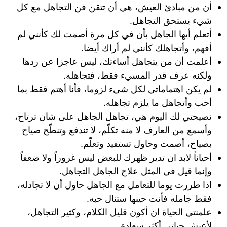
أن من مبادئ العيش، هي أن تتقن فن التجاهل مع كل
شيء يستحق التجاهل.
أتعلم أيها الجاهل بأن في كل مرة أصمت لك كأنني لم
أفهم، وأتجاهلك كأنني لم أراك أيضا.
أعلمت أن من يتجاهل أساءتك، ليس عاجزا عن ردها
ولكنه عرف قدر المسيء فقط، فتجاهله.
لم يكن اهتماماتي لكل شيء لزوما، فأنا أهتم فقط بما
أحب وأتجاهل ما يلزم تجاهله.
نصيحتي لك اليوم هي، تجاهل الجاهل على شان ترتاح،
وأسمع من العارف لا منه تكلّم، لا تندفع وتنطّح صياح
بصياح، أصمت وحاول تستفيد وتعلّم.
أحياناً لابد ان تدير ظهرك للبعض ليس غروراً ولا ضعفاً
وإنما قيل في المثل علاج الجاهل التجاهل.
اذا طررت يوما للتعامل مع الجاهل حاول أن لا تجادله،
فقط جامله فأنت حينها ستنال حبه.
علمنتي الحياة ان أكون قليل الكلام، وكثير التجاهل،
لأعيش حياتي أكثر سعادة.