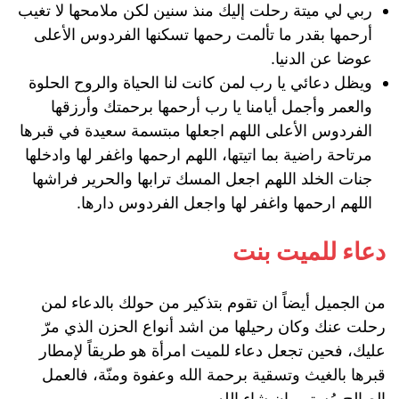
ربي لي ميتة رحلت إليك منذ سنين لكن ملامحها لا تغيب
أرحمها بقدر ما تألمت رحمها تسكنها الفردوس الأعلى
عوضا عن الدنيا.
ويظل دعائي يا رب لمن كانت لنا الحياة والروح الحلوة
والعمر وأجمل أيامنا يا رب أرحمها برحمتك وأرزقها
الفردوس الأعلى اللهم اجعلها مبتسمة سعيدة في قبرها
مرتاحة راضية بما اتيتها، اللهم ارحمها واغفر لها وادخلها
جنات الخلد اللهم اجعل المسك ترابها والحرير فراشها
اللهم ارحمها واغفر لها واجعل الفردوس دارها.
دعاء للميت بنت
من الجميل أيضاً ان تقوم بتذكير من حولك بالدعاء لمن
رحلت عنك وكان رحيلها من اشد أنواع الحزن الذي مرّ
عليك، فحين تجعل دعاء للميت امرأة هو طريقاً لإمطار
قبرها بالغيث وتسقية برحمة الله وعفوة ومنّة، فالعمل
الصالح مُستمر إن شاء الله.