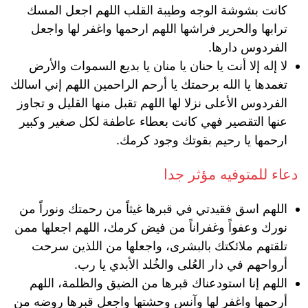
كانت بشوشة الوجه وطيبة القلب اللهم اجعل المسك
ترابها والحرير فراشها اللهم ارحمها واغفر لها واجعل
الفردوس دارها.
لا إله إلا أنت يا حنان يا منان يا بديع السموات والأرض
تغمدها يا الله برحمتك يا أرحم الراحمين اللهم إني اسالك
الفردوس الأعلى نزلا لها اللهم تقبل منها القليل و تجاوز
عنها التقصير فهي كانت بعطاء عاطفة لكل صغير وكبير
ارحمها يا رحيم بقوتك وجود كرمك.
دعاء للمتوفيه مؤثر جدا
اللهم اسق فقيدتي في قبرها غيثاً من رحمتك ونوراً من
نورك وعفواً وغفراناً من فيض كرمك، اللهم اجعلها ممن
تلقتهم ملائكتك بالبشرى، واجعلها من اللذين سرحت
أرواحهم في دار العُلى والخُلد الأبدي يا رب.
اللهم إنا استودعناك قبرها من الضيق والظلمة، اللهم
أرحمها واغفر لها وآنس وحشتها واجعل قبرها روضه من