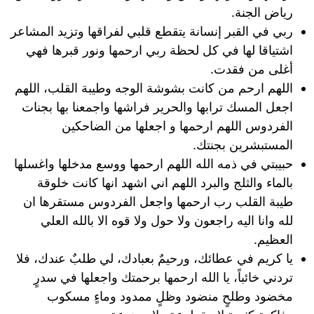
رياض الجنة.
ربي في القبر إنسانة يتقطع قلبي لفراقها وتزيد المشاعر
اشتياقا لها في كل لحظة ربي ارحمها ونور قبرها فهي
أغلى من فقدت.
اللهم ارحم من كانت بشوشة الوجه وطيبة القلب، اللهم
اجعل المسك ترابها والحرير فراشها واجمعنا بها بجنات
الفردوس اللهم ارحمها و اجعلها من الضاحكين
المستبشرين بجنتك.
حبيبتي في ذمه الله اللهم ارحمها ووسع مدخلها واغسلها
بالماء والثلج والبرد اللهم اني اشهد انها كانت خلوقة
طيبة القلب رب ارحمها واجعل الفردوس مستقرها ان
لله وانا اليه راجعون ولا حول ولا قوه الا بالله العلي
العظيم.
يا كريم في عطائك، ورحيمٌ بعبادك، لي طلبٌ عندك، فلا
تردني خائباً، يا الله ارحمها برحمتك واجعلها في سدرٍ
مخضود وطلحٍ منضود وظلٍ ممدود وماءٍ مسكوب