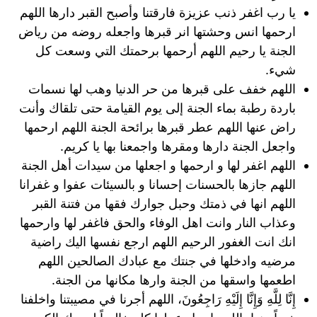
يا رب اغفر ذنب عزيزة فارقتنا وأصبح القبر دارها اللهم
ارحمها انس وحشتها انر قبرها واجعله روضه من رياض
الجنة يا رحيم اللهم أرحمها برحمتك التي وسعت كل
شيء.
اللهم خفف على قبرها من حر الدنيا وهب لها نسمات
باردة رطبة بماء الجنة إلى يوم القيامة حتى تلقاك وأنت
راض عنها اللهم عطر قبرها برائحة الجنة اللهم ارحمها
واجعل الجنة دارها ومقرها واجمعنا بها يا كريم.
اللهم اغفر لها و ارحمها و اجعلها من سيدات أهل الجنة
اللهم جازها بالحسنات إحسانا و بالسيئات عفوا و غفرانا
اللهم انها في ذمتك وحبل جوارك فقها من فتنة القبر
وعذاب النار وانت اهل الوفاء والحق فاغفر لها وارحمها
انك انت الغفور الرحيم اللهم ارجع نفسها اليك راضية
مرضيه وادخلها في جنتك مع عبادك الصالحين اللهم
اطعمها واسقها من الجنة وارها مكانها من الجنة.
إِنَّا لِلَّهِ وَإِنَّا إِلَيْهِ رَاجِعُونَ، اللهم أجرنا في مصيبتنا واخلفنا