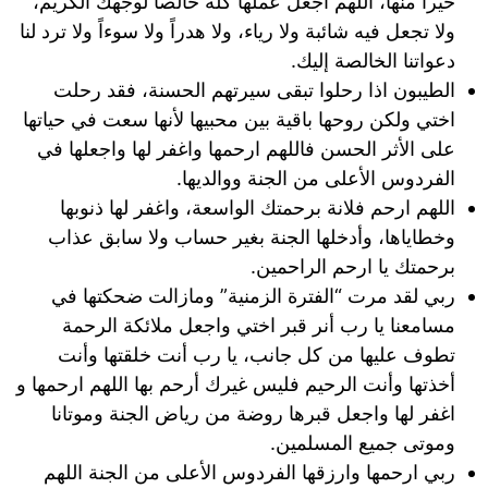
خيراً منها، اللهم اجعل عملها كله خالصاً لوجهك الكريم،
ولا تجعل فيه شائبة ولا رياء، ولا هدراً ولا سوءاً ولا ترد لنا
دعواتنا الخالصة إليك.
الطيبون اذا رحلوا تبقى سيرتهم الحسنة، فقد رحلت
اختي ولكن روحها باقية بين محبيها لأنها سعت في حياتها
على الأثر الحسن فاللهم ارحمها واغفر لها واجعلها في
الفردوس الأعلى من الجنة ووالديها.
اللهم ارحم فلانة برحمتك الواسعة، واغفر لها ذنوبها
وخطاياها، وأدخلها الجنة بغير حساب ولا سابق عذاب
برحمتك يا ارحم الراحمين.
ربي لقد مرت “الفترة الزمنية” ومازالت ضحكتها في
مسامعنا يا رب أنر قبر اختي واجعل ملائكة الرحمة
تطوف عليها من كل جانب، يا رب أنت خلقتها وأنت
أخذتها وأنت الرحيم فليس غيرك أرحم بها اللهم ارحمها و
اغفر لها واجعل قبرها روضة من رياض الجنة وموتانا
وموتى جميع المسلمين.
ربي ارحمها وارزقها الفردوس الأعلى من الجنة اللهم