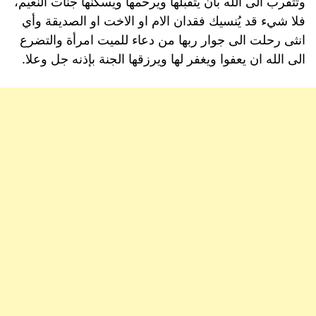
وتتقرب الى الله بأن يتقبلها ويرحمها ويسكنها جنات النعيم،
فلا شيء قد يُنسيك فقدان الام او الاخت او الصديقة وأي
انثى رحلت الى جوار ربها من دعاء للميت امرأة والتضرع
الى الله ان يعفوا ويغفر لها ويرزقها الجنة بإذنه جل وعلا.