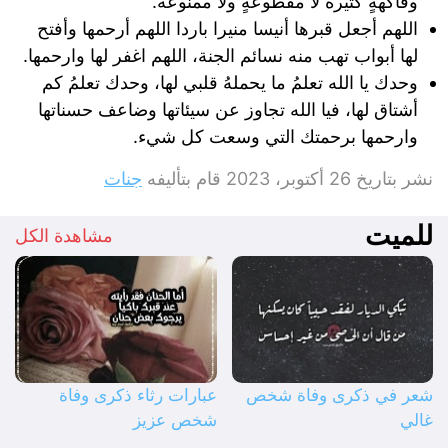
وفاكهةٍ كثيرة لا مقطوعةٍ ولا ممنوعة.
اللهم أجعل قبرها أنيسا منيرا باردا اللهم أرحمها وأفتح
لها أبواب تهب منه نسائم الجنة، اللهم اغفر لها وارحمها.
وحدك يا الله تعلمُ ما يحملهُ قلبي لها، وحدك تعلمُ كم
أشتاق لها، فيا الله تجاوز عن سيئاتها وضاعف حسناتها
وارحمها برحمتك التي وسعت كل شيء.
نشر بتاريخ
26 أكتوبر، 2023
قام بتأليفه
جنات
للميت
مشاهدة الكل
شعر في ذكرى وفاة شخص
عبارات رثاء ذكرى وفاة
غالي
شخص عزيز