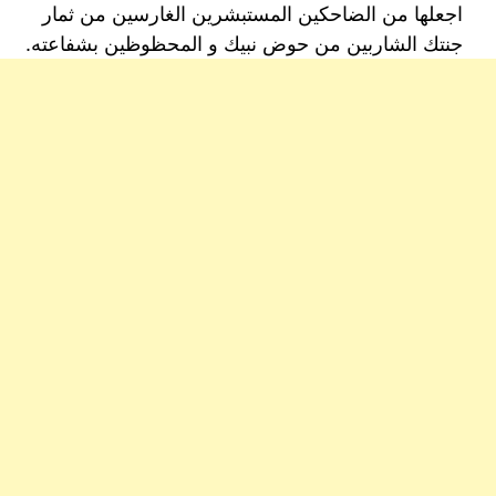
اجعلها من الضاحكين المستبشرين الغارسين من ثمار
جنتك الشاربين من حوض نبيك و المحظوظين بشفاعته.