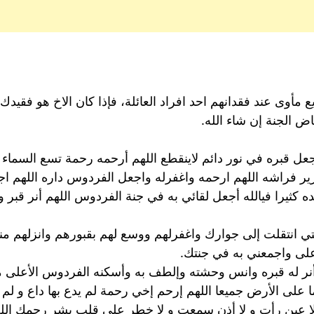
ميع مأوى عند فقدانهم احد افراد العائلة، فإذا كان الاخ هو فقي
ض الجنة إن شاء الله.
جعل قبره في نور دائم لاينقطع اللهم أرحمه رحمة تسع السما
 فراشه اللهم ارحمه واغفرله واجعل الفردوس داره اللهم اجعل
ده كثيرا فيالله أجعل لقائي به في جنة الفردوس اللهم أنر قب
تي انتقلت إلى جوارك واغفرلهم ووسع لهم بقبورهم وانزلهم منا
على واجمعني به في جنتك.
أنر له قبره وانس وحشته وإلطف به وأسكنه الفردوس الأعلى م
لى الأرض جميعا اللهم إرحم إخي رحمة لم يدع بها داع و لم
 لا عين رأت و لا أذن سمعت و لا خطر على قلب بشر رحمك الله 