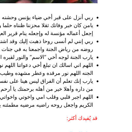
ربي أنزل على قبر أخي ضياء يؤنس وحشته و
يامن كان خبر وفاتك ثقلا محزننا ظنناه حلما
إجعل أعماله مؤنسة له وإجعله ينام قرير ا
ربي إنني لم أنسى روحا ذهبت إليك وقد اشت
روضه من رياض الجنة واجمعنا به في جنات ال
يارب الجنة لوجه أخي “الاسم” والنور لقبره
اللهم اني اسالك ان تبلغ أخي دعواتنا اللهم
الجنه اللهم نور مرقده وعطر مشهده وطيب م
يارب إنك تعلم أن الفراق ليس هينا على نف
من داره وأهلا خير من أهله برحمتك يا أرحم 
اللهم اجبر قلبي وقلب امي واخوتي واخواتي و
الكريم واجعل روحه راضيه مرضيه مطمئنه يا
قد يُفيدك أكثر: