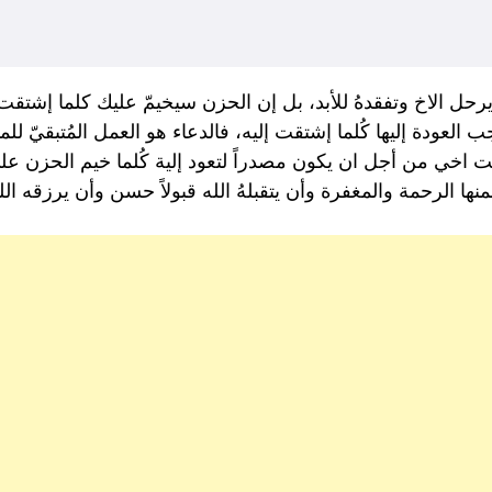
رحل الاخ وتفقدهُ للأبد، بل إن الحزن سيخيمّ عليك كلما إشتقت
لعودة إليها كُلما إشتقت إليه، فالدعاء هو العمل المُتبقيّ للم
اخي من أجل ان يكون مصدراً لتعود إلية كُلما خيم الحزن على 
ا الرحمة والمغفرة وأن يتقبلهُ الله قبولاً حسن وأن يرزقه ا