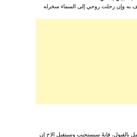
لطف به وإن رحلت روحي إلى السماء سخرله
مل بالقبول، فإنهُ سيستجيب وسيتقبل الاخ إن