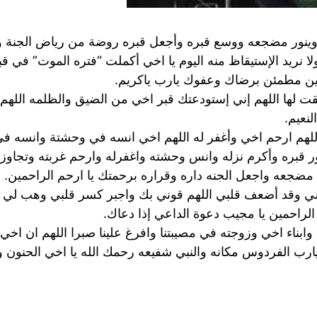
ينور مضجعه ووسع قبره وأجعل قبره روضة من رياض الجنة وا
 ولا نريد الإستيقاظ منه اليوم يا اخي أكملت “فتره الموت” في 
لعين مطمئن برضاك وعفوك يارب ياكريم.
قت لها اللهم إني إستودعتك قبر اخي من الضيق والظلمه الله
نعيم.
 اللهم ارحم اخي وأغفر له اللهم اخي انسه في وحشتة وانسه ف
 نور قبره وأكرم نزله وانس وحشته واغفرله وارحم غربته وتجاو
ضجعه واجعل الجنه داره وقراره برحمتك يا ارحم الراحمين.
سي وقد أضعف قلبي اللهم قوني بك واجبر كسر قلبي وهب لي م
الراحمين يا مجيب دعوة الداعي إذا دعاك.
ابناء اخي وزوجته في مصيبتنا وافرغ علينا صبرا اللهم ان اخ
رب الفردوس مكانه والنبي شفيعه رحمك الله يا اخي الحنون 