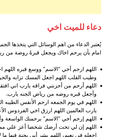
دعاء للميت اخي
يُعتبر الدعاء من اهم الوسائل التي يتخذها الج
امام بأن يرحم اخاك ويجعل قبرهُ روضة من ريا
اللهم ارحم أخي “الاسم” ووسع قبره اللهم ا
وطيب القلب اللهم اجعل المسك ترابه والحرير
اللهم أرحم من أحزنني فراقه يارب اني افتق
وأجعل قبره روضه من رياض الجنه يارب.
اللهم في يوم الجمعه ارحم الأنفس الطيبه ال
يارب العالمين اللهم ارزق اخي الفردوس الأ
اللهم إرحم أخي “الاسم” برحمتك الواسعة و
اللهم إن لي تحت أرضك شخصا أعز علي مما ع
إجعله في نعيم، اللهم بشر أبي بجنة فيها ما