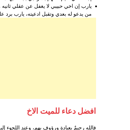
يارب إن اخي حبيبي لا يغفل عن عقلي ثانيه
من يدعو له بعدي وتقبل ادعيته، يارب برد عل
افضل دعاء للميت الاخ
فالله رحيمٌ بعبادة ورؤوف بهم، وعند اللجوء إل