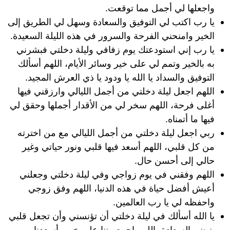
واجعلها لي أجمل مما توقعت.
يا رب اكتب لي التوفيق والسعادة وسهل لي الطريق إلى
الخير وامنحني الفرحة والسرور في هذه الليلة السعيدة.
يا رب إني استودعتك يوم زفافي وليلة دخلتي فبشرني
به بالخير وتمم لي على خير وسائر الأيام، اللهم أسألك
التوفيق والسداد يا الله يا ودود يا ذي العرش المجيد.
اللهم اجعل ليلة دخلتي من أجمل الليالي وارزقني فيها
أغلى فرحة، اللهم سخر لي من الأقدار أجملها وحقق لي
فيها ما أتمناه.
ربي اجعل ليلة دخلتي من أجمل الليالي مع من اخترته
من كل قلبي، اللهم أسعد فيها قلبي ونور حياتي وغير
حالي إلى أحسن حال.
اللهم وفقني في يوم زواجي وفي ليلة دخلتي وجعلني
أعيش أفضل حياة في هذه الدنيا، اللهم وفق زوجي
واحفظه لي يا رب العالمين.
يا الله أسألك في ليلة دخلتي أن تؤنسني وأن تجعل قلبي
ينبض بالسعادة، اللهم اجمع بيننا على خير وأسعدنا