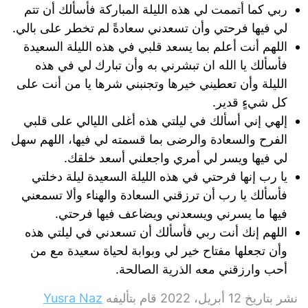
ربي كما أتممت لي هذه الليلة المباركة فأسألك أن تتم
لي فيها فرحتي وأن تسعدني سعادةً لم تخطر على بالي.
اللهم أنت أعلم بما يسعد قلبي في هذه الليلة السعيدة
فأسألك يا الله ان تبشرني به وأن تبارك لي في هذه
الليلة وأن تعطيني خيرها وتجنبني شرها يا من أنت على
كل شيءٍ قدير.
إلهي إني أسألك في ليلتي هذه أغلى الليالي على قلبي
الفرح والسعادة والرضى بما قسمته لي فيها، اللهم سهل
لي فيها ويسر لي أمري واجعلني أسعد خلقك.
يا رب إنها فرحتي في هذه الليلة السعيدة ليلة دخلتي
فأسألك يا رب أن ترزقني السعادة والهناء وألا تسمعني
فيها ما يسرني ويسعدني ويضاعف فيها فرحتي.
اللهم إنك أنت ربي فأسألك أن تسعدني في ليلتي هذه
وأن تجعلها مفتاح خير لي وبوابة لحياة سعيدة مع من
أحب وارزقني معه الذرية الصالحة.
نشر بتاريخ
12 أبريل، 2022
قام بتأليفه
Yusra Naz