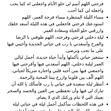
فرحتي اللهم أتمم لي حلو الأيام واجعلني له كما يحب
واجعله لي كما أحب.
مساء الليلة المنتظرة مساء فرحة العمر، اللهم
استودعتك فرحتي فاجعلني في هذه الليلة أسعد خلقك
وارزقني حلو الحياة وسعادة العمر.
ليلة دخلتي فرحتي وفرحته، اللهم طوقني با الرضا
والفرح وأسعدني يا رب في حياتي الجديدة وأحيني فيها
على ما تحب وترضى.
ستتغير حياتي بأكملها وأبدأ حياة جديدة، أجمل ليالي
العمر ليلية دخلتي، اللهم أسعدني فيها وأفرحني فيها
واجمعني فيها بمن أحبه قلبي واختاره شريكاً لحياتي،
اللهم ألّف بين قلوبنا وازرع بيننا المحبة والرحمة.
أنتظر ليلة سعيدة في حياتي يا رب فأسألك يا الله أن
تبارك لي فيها وأن تحفظني من العين والحسد والسحر
بعينك التي لا تنام وركنك الذي لا يضام.
في هذه اللحظات سأكمل أجمل ليلة في حياتي ليلة
دخلتي، اللهم لك الحمد على ما وهبتني فقد أعطيتني