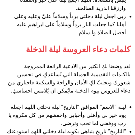
وارزقنا الذرية الصالحة.
ربي اجعل ليلة دخلتي برداً وسلاماً عليَّ وعليه وعلى
أهلنا كما جعلت النار برداً وسلاماً على ابراهيم عليه
أفضل الصلاة والسلام.
كلمات دعاء العروسة ليلة الدخلة
لقد وضعنا لكِ الكثير من الادعية الرائعة الممزوجة
بالكلمات التقديمية الجميلة التي تُساعدكِ في تحسين
شعورك وتجلبُ لكِ الأمان والراحة والسكينة فاختاري من
دعاء للعروس بيوم الدخلة مايُمكن ان يُلامس احساسكِ.
ليلة “الاسم” الموافق “التاريخ” ليلة دخلتي اللهم اجعله
يوم خير لي وأهلي وأحبابي واحفظهم من كل مكروه يا
رب ووفقني لما تحب وترضى.
“التاريخ” تاريخ يتباهى بكونه ليلة دخلتي اللهم استودعتك