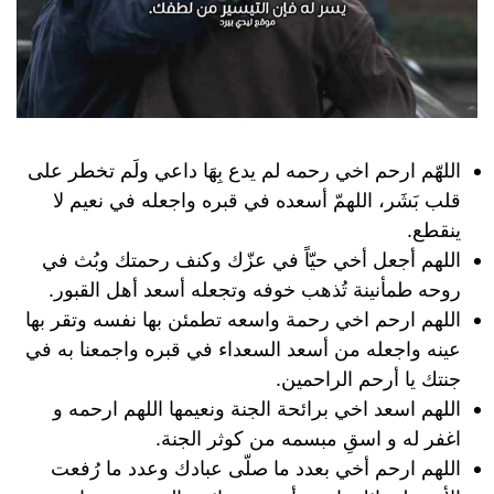
اللهّم ارحم اخي رحمه لم يدع بِهَا داعي ولَم تخطر على
قلب بَشَر، اللهمّ أسعده في قبره واجعله في نعيم لا
ينقطع.
اللهم أجعل أخي حيّاً في عزّك وكنف رحمتك وبُث في
روحه طمأنينة تُذهب خوفه وتجعله أسعد أهل القبور.
اللهم ارحم اخي رحمة واسعه تطمئن بها نفسه وتقر بها
عينه واجعله من أسعد السعداء في قبره واجمعنا به في
جنتك يا أرحم الراحمين.
اللهم اسعد اخي برائحة الجنة ونعيمها اللهم ارحمه و
اغفر له و اسقِ مبسمه من كوثر الجنة.
اللهم ارحم أخي بعدد ما صلّى عبادك وعدد ما رُفعت