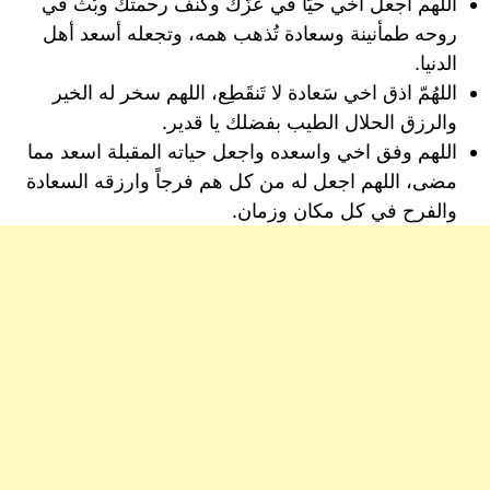
اللهم أجعل أخي حيّاً في عزّك وكنف رحمتك وبُث في
روحه طمأنينة وسعادة تُذهب همه، وتجعله أسعد أهل
الدنيا.
اللهُمّ اذق اخي سَعادة لا تَنقَطِع، اللهم سخر له الخير
والرزق الحلال الطيب بفضلك يا قدير.
اللهم وفق اخي واسعده واجعل حياته المقبلة اسعد مما
مضى، اللهم اجعل له من كل هم فرجاً وارزقه السعادة
والفرح في كل مكان وزمان.