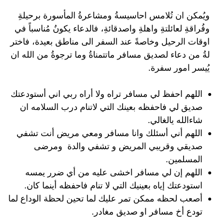
ويُمكن ان تُلامس احاسيسةُ ومشاعرةُ المأسورة برحيلةِ
وفُراقةِ لعائلتةِ واهلةِ واصدقائةِ، فالدعاء يكونُ مُناسباً في
اوقات الرحيل وخاصةً عند السفر الى مناطق بعيدة، فاختر
لةُ من دعاء لصديق مسافر ماتتمناةُ وما ترجوةُ من الله ان
يُيسر امور سفرة.
اللهم احفظ لي مسافر تراه ولا أراه ربي اني أستودعتك
صديق لي فاحفظه بعينك التي لاتنام درب السلامه ان
شاءالله يالغالي.
اللهم أني أسئلك وانا مسافر ومعي مريض أنت تشفي
صديقي وقريبي المريض و تشفي والدة ومرضى
المسلمين.
اللهم إن لي مسافر اخشى عليه من أي ضرر يمسه
استودعتك إياه بعينيك التي لا تنام فاحفظه أينما كان.
أصعب لحظه ممكن تمر عليك لما تحين لحظة الوداع لما
تودع أخ مسافر او صديق مغادر.