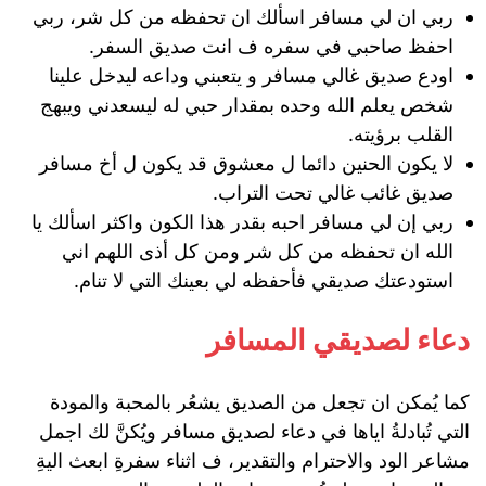
ربي ان لي مسافر اسألك ان تحفظه من كل شر، ربي
احفظ صاحبي في سفره ف انت صديق السفر.
اودع صديق غالي مسافر و يتعبني وداعه ليدخل علينا
شخص يعلم الله وحده بمقدار حبي له ليسعدني ويبهج
القلب برؤيته.
لا يكون الحنين دائما ل معشوق قد يكون ل أخ مسافر
صديق غائب غالي تحت التراب.
ربي إن لي مسافر احبه بقدر هذا الكون واكثر اسألك يا
الله ان تحفظه من كل شر ومن كل أذى اللهم اني
استودعتك صديقي فأحفظه لي بعينك التي لا تنام.
دعاء لصديقي المسافر
كما يُمكن ان تجعل من الصديق يشعُر بالمحبة والمودة
التي تُبادلةُ اياها في دعاء لصديق مسافر ويُكنَّ لك اجمل
مشاعر الود والاحترام والتقدير، ف اثناء سفرةِ ابعث اليةِ