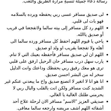
رسالة دعاء جميلة تُنسيةِ مرارة الطريق والتعب.
لى صديق مسافر عسى ربي يحفظه ويرده بالسلامه
فهو بات لى قلبي.
اللهم رد كل مسافر إلى بيته سالما ولاتفجعنا في قريب
أو صديق ياالله.
ياحي يا قيوم اللهم احفظ كل مسافر ورده سالما الى
أهله ولا تفجعنا بقريب او ولد او صديق.
اللهم ان لي صديق مسافر فأحفظه بعينك التي لا تنام.
يارب سهل درب مسافر حان الرحيل ارفق على قلبي
ترى هو معك رفيق ربي بحفظك وداعتك وانت الدليل
سخر له من البشر احسن صديق.
انا هو انا لا اتغير لا اتصنع صديق واخ ما يبعدني عنكم غير
الشديد كنت مسافر ولكن انت بالقلب والبال ربي لا
يحرمني طلتك الغالية يا الغالي.
صديقي العزيز “الاسم” مسافر الان لرحلة علاج أحد
أشقائه اللهم اشف مريضه وارجعه سالما معافى.