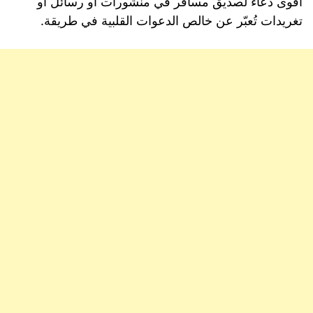
اقوى دعاء لصديق مسافر في منشورات او رسائل او
تغريدات تُعبّر عن خالص الدعوات القلبية في طريقة.