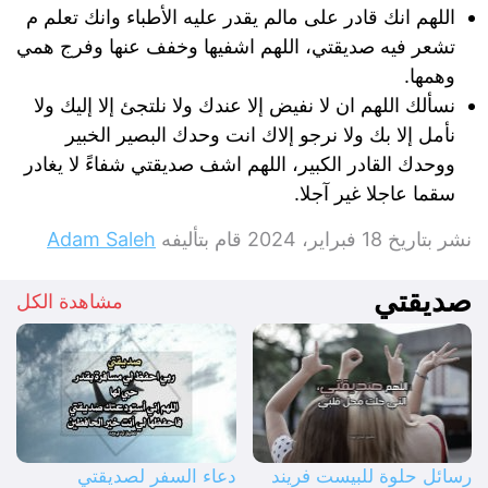
اللهم انك قادر على مالم يقدر عليه الأطباء وانك تعلم م
تشعر فيه صديقتي، اللهم اشفيها وخفف عنها وفرج همي
وهمها.
نسألك اللهم ان لا نفيض إلا عندك ولا نلتجئ إلا إليك ولا
نأمل إلا بك ولا نرجو إلاك انت وحدك البصير الخبير
ووحدك القادر الكبير، اللهم اشف صديقتي شفاءً لا يغادر
سقما عاجلا غير آجلا.
نشر بتاريخ
18 فبراير، 2024
قام بتأليفه
Adam Saleh
صديقتي
مشاهدة الكل
رسائل حلوة للبيست فريند
دعاء السفر لصديقتي