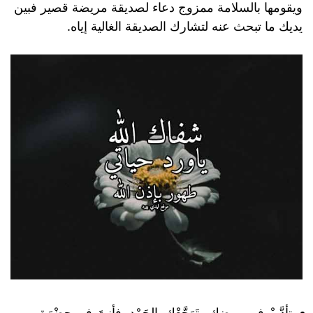
ويقومها بالسلامة ممزوج دعاء لصديقة مريضة قصير فبين
يديك ما تبحث عنه لتشارك الصديقة الغالية إياه.
تأدَّبْ في مرضك وتَوَجَّعْك بالحَمْد، فأنتَ في حضْرَة