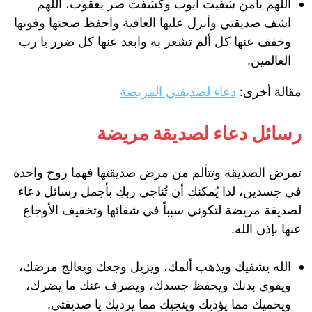
اللهم يامن شفيت أيوب وكشفت ضر يعقوب، اللهم
اشف صديقتي وأنزل عليها العافية واحفظ صحتها وقوتها
وخفف عنها كل ألم تشعر به وابعد عنها كل ضرر يا رب
العالمين.
مقالة أخرى:
دعاء لصديقتي المريضة
رسائل دعاء لصديقة مريضة
تمرض الصديقة وتتألم من مرض صديقتها فهما روح واحدة
في جسدين، لذا يُمكنكِ أن تُناجي ربكِ بأجمل رسائل دعاء
لصديقة مريضة لتكوني سبباً في شفائها وتخفيف الأوجاع
عنها بإذن الله.
الله يشفيك ويذهب ألمك، ويزيل وجعك ويعالج مرضك،
ويقوي بدنك ويحفظ جسدك، ويصرف عنك ما يضرك،
ويحميك مما يؤذيك وينجيك مما يرديك يا صديقتي.