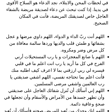
في لحظات المحن والابتلاء، نجد الدعاء هو السلاح الأقوى
في يدينا. إذا كنت تبحث عن دعاء لصديقة مريضة بالشفاء
العاجل خاص لصديقتك المريضة، فأنت في المكان
الصحيح.
اللهم أنت ربّ الداء و الدواء، اللهم داوي مرضها و عجل
بشفائها و طمئن قلب والديها وردها سالمة معافاة من
كل مرض وضر ومكروه.
اللهم يا صانع المعجزات و يا رب المستحيلات أرني
الفرح في كل ما أريد يا رب انت اعلم ما في قلبي
فيسره لي ربي ارزقني بما لا اعرف كيف اطلبه منك
فأنت اعلم بما تحتاجه نفسي، اللهم اشفي صديقتي يا
رب العالمين واشفي مرضى المسلمين.
اللهم إني أسألك أن تُنزل شفائك العاجل على صديقتي
وأن تطهر جسدها من الأمراض والأسقام وأن تجعلها في
صحةٍ وعافية دائمة.
اللهم إنك وحدك من تُعيد للمريض صحته فأسألك أن تُعيد