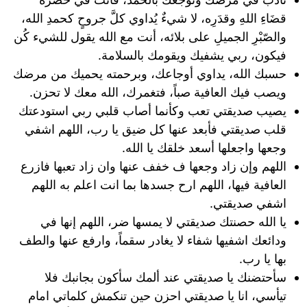
قضَاءِ اللهِ وقدَرِه، لا شيءٌ يُداوي كلَّ جروحٍ كحمدِ الله،
والصّبْرِ الجميلِ على بلائه، أنت مع الله يقول للشيء كُن
فيكون، ربي يشفيك ويقومك بالسلامة.
حسبك الله، يداوي أوجاعك، وبرحمته يحميك من مرضك
ويصب فيك العافية صباً، فتغمرك، الله معك لا تحزن.
يصيب صديقتي تعب وكأنما أصاب قلبي ربي استودعتك
قلب صديقتي فأبعد عنها كل ضيق يا رب، اللهم اشفي
وجعها واجعلها أسعد خلقك يا الله.
اللهم وإن زاد وجعها ف خفف عنها وان زاد تعبها فازرع
العافية فيها، اللهم ارح جسدها بما انت اعلم به اللهم
اشفي صديقتي.
يا الله حصنتك صديقتي لا يمسها ضر، اللهم إنها في
ودائعك اشفيها شفاء لا يغادر سقماً، وارفع عنها والطف
بها يا رب.
سأحتضنك يا صديقتي عند ألمك سأكون بجانبك فلا
تيأسي، انا يا صديقتي احزن حين تنكمش كلماتي امام