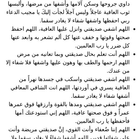
داوي جروحها وسكن آلامها وأشفها من مرضها، وألبسها
ثوب العافية عاجلاً وليس آجلاً لجأت إليكَ يا مجيب الدعاء
ربي احفظها واشفها شفاء لا يغادر سقما.
اللهم اشفي صديقتي وانزل عليها العافية، اللهم احفظ
صحتها وقوتها و خفف عنها كل ألم تشعر به وابعد عنها
كل ضرر يا رب العالمين.
اللهم أنت تعلم بحال صديقتي وبما تعانيه من مرض
اللهم ارحمها والطف بها وهون عليها واشفها فلا شفاء إلا
من عندك.
اللهم اشفي صديقتي واسكب في جسدها نهراً من
العافية يسري في أوردتها، اللهم انت الشافي المعافي
أشفها شفاء لا يغادر سقما.
اللهم اشفي صديقتي ومدها بالقوة وارزقها فوق عمرها
عمراً و فوق صحتها عافية، اللهم إني استودعتك أمها
فأحفظها يا رب العالمين.
اللهم إننا ضُعفاء وأنت القوي، إنَّ صديقتي مريضة وأنت
على شفائها قدير، اللهم أشفها شفاءً لا يغادر سقما ولا