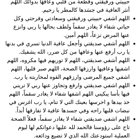
حبيبتي ورفيقتي وقطعة من قلبي وعافهَا بدوائك اللهُم
أنثر العافية في جسَدها كالمطر يا رحيم.
اللهم اشفي حبيبتي ورفيقتي وسعادتي وفرحتي وكل
حياتي شفاء لا يغادر سقماً ولطف بحالها يا ربي وانزع
عنها المرض نزعاً، اللهم آمين.
اللهم أشفي صديقتي وأجعل عافية الدنيا تسري في بدنها
يا رب أرفع عنها وعافها من كل ضرر، الله يشفيك.
اللهم أشفي صديقتي، اللهم لا توريهم فيها مكروه، اللهم
اشفيها وعافيها وارزقها الصحة، اللهم صبر قلبها، اللهم
اشفي جميع المرضى وارزقهم القوه لمحاربته يا رب.
اللهم اشفي صديقتي وارفع وتجاوز عنها ربي لا تريني
فيها بأسا يبكيني اللهم اشفها شفاء لا يغادر سقماً، اللهم
خذ بيدها و احرسها بعينك التي لا تنام، يا رب اغرس في
نبضات قلبها راحه وفي جسدها عافية لا تفارقها أبداً.
اللهم اشفي صديقتي شفاء لا يغادر سقماً، فعلاً الصحة
تاج على رؤوسنا فالحمد لله عليها دعواتكم لها ليوم
العملية استودعتك الله الذي لا تضيع ودائعه.