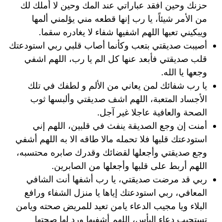
حزنك وحين افقد عباراتي عند المك وحين لا أملك لك
من الأمر شيئاً، يا رب إنها قطعه مني يؤلمني ألمها
ويبكيني تعبها اللهم اشفيها شفاء لا يغادره سقما.
أصيبت صديقتي بتعب وكأنما أصاب قلبي ربي استودعتك
قلب صديقتي فأبعد عنها كل الم يا رب، اللهم اشفي
وجعها يا الله.
يا رب شفائك لمن يعاني من الألم و لطفك في تلك
الأجساد المتعبة، اللهم اشف صديقتي وألبسها ثوب
الصحة والعافية عاجلا غير آجل.
أمنت إن وجع الصديقة ينفث في قلبين، اللهم إني
استودعتك قلبها فلا تحمله مالا طاقه الا به اللهم أشفي
وجع صديقتي وأجعلها لقضائك وقدرك صابره محتسبه،
اللهم أربط على قلبها وأجعلها من الصابرين.
ربي قد مرضت صديقتي، يا رب أشفها أنت الشافي
المعافي، ربي استودعتك إياها يا منزل الشفاء ورافع
البلاء ويا مجيب الدعاء يامن تعيد للمريض صحته ويامن
تستجيب دعاء البأس، اللهم أشفيها ورد لها صحتها