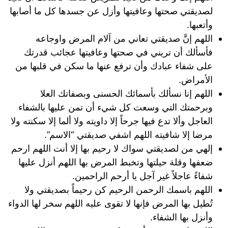
لصديقتي صحتها وعافيتها وأزل عن جسدها كل ما أصابها
وأتعبها.
اللهم إنَّ صديقتي تعاني من آلام المرض واوجاعه
فأسألك أن تريني في صحتها وعافيتها عجائب قدرتك
على شفاء عبادك وأن ترفع عنها ما سكن في قلبها من
الأمراض.
اللهم إنا نسألك بأسمائك الحسنى وبصفاتك العلا
وبرحمتك التي وسعت كل شيء أن تمن عليها بالشفاء
العاجل وألا تدع فيها جرحاً إلا داويته ولا ألما إلا سكنته ولا
مرضا إلا شافيته اللهم اشفي صديقتي “الاسم”.
إلهي من لصديقتي سواك لا رحيم بها إلا أنت اللهم ارحم
ضعفها وقلة حيلتها وتخبط المرض بها اللهم أنزل عليها
شفاءً عاجلاً غير آجل يا أرحم الراحمين.
اللهم باسمك الرحمن الرحيم كن رحيماً بصديقتي ولا
تُطيل بها المرض فإنها لا تقوى عليه اللهم سخر لها الدواء
وأنزل بها الشفاء.