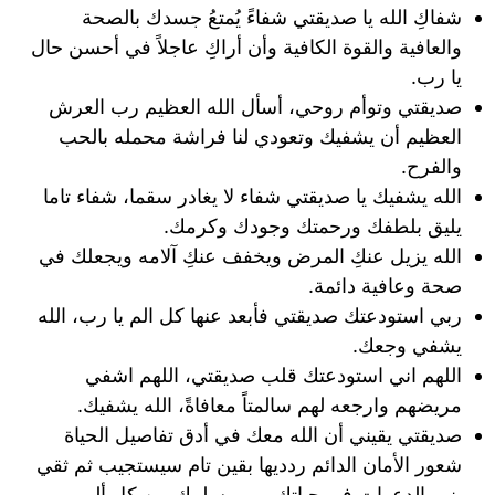
شفاكِ الله يا صديقتي شفاءً يُمتعُ جسدك بالصحة
والعافية والقوة الكافية وأن أراكِ عاجلاً في أحسن حال
يا رب.
صديقتي وتوأم روحي، أسأل الله العظيم رب العرش
العظيم أن يشفيك وتعودي لنا فراشة محمله بالحب
والفرح.
الله يشفيك يا صديقتي شفاء لا يغادر سقما، شفاء تاما
يليق بلطفك ورحمتك وجودك وكرمك.
الله يزيل عنكِ المرض ويخفف عنكِ آلامه ويجعلك في
صحة وعافية دائمة.
ربي استودعتك صديقتي فأبعد عنها كل الم يا رب، الله
يشفي وجعك.
اللهم اني استودعتك قلب صديقتي، اللهم اشفي
مريضهم وارجعه لهم سالمتاً معافاةً، الله يشفيك.
صديقتي يقيني أن الله معك في أدق تفاصيل الحياة
شعور الأمان الدائم ردديها بقين تام سيستجيب ثم ثقي
بنور الدعوات في حياتك ربي يسلمك من كل ألم.