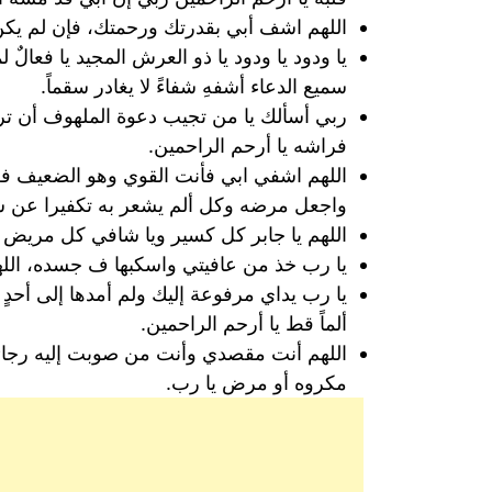
اللهم اشف أبي بقدرتك ورحمتك، فإن لم يكن
يا ودود يا ودود يا ذو العرش المجيد يا فعالٌ 
سميع الدعاء أشفهِ شفاءً لا يغادر سقماً.
ربي أسألك يا من تجيب دعوة الملهوف أن ترح
فراشه يا أرحم الراحمين.
اللهم اشفي ابي فأنت القوي وهو الضعيف فلا
واجعل مرضه وكل ألم يشعر به تكفيرا عن سيئ
اللهم يا جابر كل كسير ويا شافي كل مريض 
يا رب خذ من عافيتي واسكبها ف جسده، اللهم 
يا رب يداي مرفوعة إليك ولم أمدها إلى أحد
ألماً قط يا أرحم الراحمين.
اللهم أنت مقصدي وأنت من صوبت إليه رجائي
مكروه أو مرض يا رب.