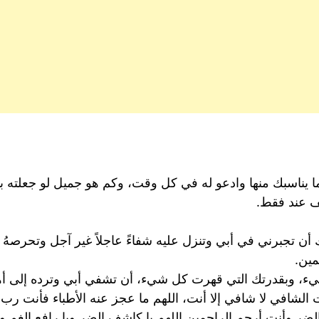
ما يناسبك منها وادعو له في كل وقت، وكم هو جميل لو جعلته ب
ف عند فقط.
تجبرني في أبي وتنزل عليه شفاءً عاجلاً غير آجل وتحرصهُ بعين
مين.
ء، وبقدرتك التي قهرت كل شيء، أن تشفي أبي وترده إلى أهل
لشافي لا شافي إلا أنت، اللهم ما عجز عنه الأطباء فأنت رب 
الضر وأنت أرحم الراحمين اللهم يا كاشف الضر ويا رافع الغم 