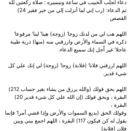
دعاء لجلب الحبيب في ساعة وتيسيره : صلاة ركعتين لله
ثم الدعاء: (رب إني لما أنزلت إلي من خير فقير 24)
القصص
اللهم هب لي من لدنك زوجا’ (زوجة) هينا’ لينا’ مرفوعا’
ذكره في السماء والأرض وارزقني منه (منها) ذرية طيبة
عاجلا’ غير اّجل إنك سميع الدعاء.
اللهم ارزقني فلانا’ (فلانة) زوجا’ (زوجة) لي إنك علي كل
شيء قدير.
اللهم بحق قولك (والله يرزق من يشاء بغير حساب 212)
البقرة ، وبحق قولك (إن الله علي كل شيء قدير 20)
البقرة ،
وقولك الحق (بديع السموات والأرض وإذا قضي أمرا’ فإنما
يقول له كن فيكون 117) البقرة ، اللهم اجمع بيني وبين
فلان (فلانة)