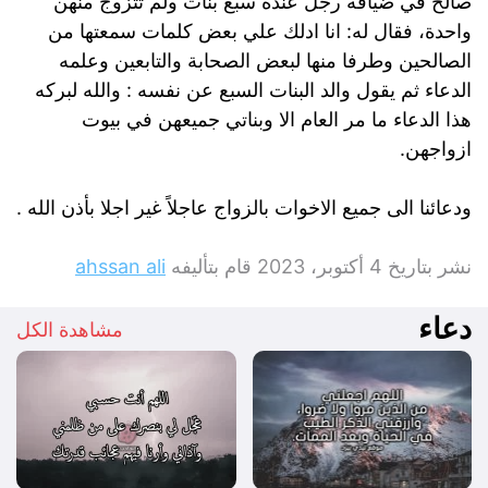
صالح في ضيافة رجل عنده سبع بنات ولم تتزوج منهن
واحدة، فقال له: انا ادلك علي بعض كلمات سمعتها من
الصالحين وطرفا منها لبعض الصحابة والتابعين وعلمه
الدعاء ثم يقول والد البنات السبع عن نفسه : والله لبركه
هذا الدعاء ما مر العام الا وبناتي جميعهن في بيوت
ازواجهن.
ودعائنا الى جميع الاخوات بالزواج عاجلاً غير اجلا بأذن الله .
نشر بتاريخ
4 أكتوبر، 2023
قام بتأليفه
ahssan ali
دعاء
مشاهدة الكل