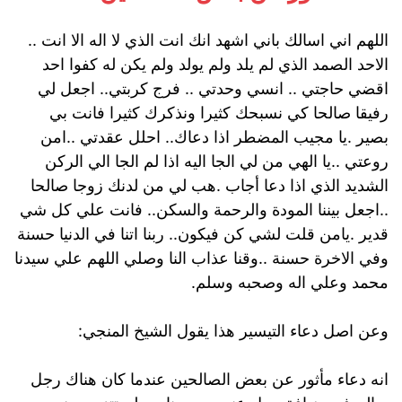
اللهم اني اسالك باني اشهد انك انت الذي لا اله الا انت ..
الاحد الصمد الذي لم يلد ولم يولد ولم يكن له كفوا احد
اقضي حاجتي .. انسي وحدتي .. فرج كربتي.. اجعل لي
رفيقا صالحا كي نسبحك كثيرا ونذكرك كثيرا فانت بي
بصير .يا مجيب المضطر اذا دعاك.. احلل عقدتي ..امن
روعتي ..يا الهي من لي الجا اليه اذا لم الجا الي الركن
الشديد الذي اذا دعا أجاب .هب لي من لدنك زوجا صالحا
..اجعل بيننا المودة والرحمة والسكن.. فانت علي كل شي
قدير .يامن قلت لشي كن فيكون.. ربنا اتنا في الدنيا حسنة
وفي الاخرة حسنة ..وقنا عذاب النا وصلي اللهم علي سيدنا
محمد وعلي اله وصحبه وسلم.
وعن اصل دعاء التيسير هذا يقول الشيخ المنجي:
انه دعاء مأثور عن بعض الصالحين عندما كان هناك رجل