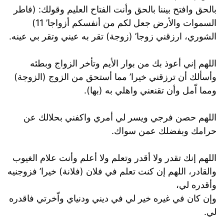
بالحق وافتح بيننا بالحق وأنت الفتاح العليم وقولك: (فاطر
السموات والأرض جعل لكم من أنفسكم أزواجا’ 11)
الشوري، ارزقني زوجا’ (زوجة) تقر به عيني وتقر بي عينه.
اللهم إني أعوذ بك من بوار الأيم وتأخر الزواج وبطئه
وأسألك أن ترزقني خيرا’ مما أستحق من الزوج (الزوجة)
ومما اّمل وأن تقنعني واهلي به (بها).
اللهم حصن فرجي ويسر لي أمري واكفني بحلالك عن
حرامك وبفضلك عمن سواك.
اللهم إنك تقدر ولا أقدر وتعلم ولا أعلم وأنت علام الغيوب
والقادر، اللهم إن كنت تعلم في فلان (فلانة) خيرا’ فزوجنيه
وأقدره لي،
وإن كان في غيره خير لي في ديني ودنياي واّخرتي فاقدره
لي.