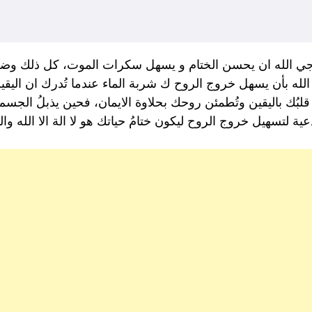
جي الله ان يحسن الختام و يسهل سكرات الموت، كل ذلك وضعن
لله بأن يسهل خروج الروح ك شربة الماء عندما تُدرك ان اليقين 
 قلبُك باليقين وتُطمئن روحك بحلاوة الايمان، فحين يذبلُ ال
لتسهيل خروج الروح ليكون ختامُ حياتك هو لا الة الا الله والي