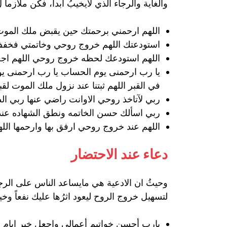
والغاية والرجاء الذي لايخيبُ ابداً، فكن ملاز
اللهم ارحمني برحمتك حين يقبض ملك المو
استودعتك اللهم خروج روحي وخاتمتي فخفف
اللهم استودعك لحظه خروج روحي اللهم اجعل
يا رب ارحمنى يوم الحساب يا رب ارحمنى يو
في القبر اللهم ثبتنا عند نزول ملك الموت لق
ربي ﻵتاخذ روحي الاوانت راضي عنها ربي الط
ربي اسألك حسن الخاتمه ونطق الشهاده عند 
اللهم عند خروج روحي ارفق بها وارحمها الله
دعاء عند الاحتضار
وحيثُ ان الادعية هي مايساعد الناس على الرجو
لتسهيل خروج الروح ليعود اثرُها عليك نفعاً وخ
يارب أحسن خواتيم أعمالي واجعل خير ايام 