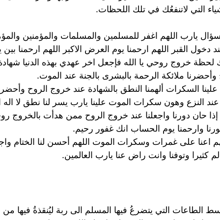
ياء التي لاتنفعُك في تلك اللحظات.
لسؤال يارب اللهم اغفر للمسلمين والمسلمات والمؤمنين والمؤ
د دخول القبر اللهم ارحمنا يوم العرض الاكبر اللهم ارحمنا بين ي
ك لحظة خروج روحي يا الله فإجعل اخر عهدي بهذه الدنيا شهادة 
 وأحضرنا ملائكة الرحمة بالبشرى بالجنة عند الموت.
لينا السكرات ألهمنا النطق بالشهادة عند خروج الروح وأحضرنا
عند النزع وهون سكرات الموت علينا يارب يسر لنا نطق لا اله ال
ا إذا حان دورنا واجعلنا عند خروج الروح ممن هدأت بالخروج ر
رنا وارحمنا يوم الحساب انك غفور رحيم.
 اعنا على غمرات وسكرات الموت اللهم أحسن لنا الختام واجعل ق
م كثيرا وتوفنا وانت راض عنا يارب العالمين.
ابسط الطاعات التي يتضرعُ فيها المسلم الى ربة ليُنقذةُ فيها م