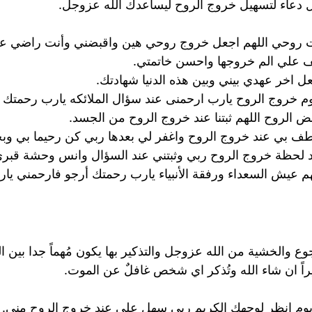
ماً ل دعاء لتسهيل خروج الروح ليساعدك الله عزوجل.
ت روحي اللهم اجعل خروج روحي هين واقبضني وأنت راضي عن
 علي الم خروجها واحسن خاتمتي.
 اخر عهدي بيني وبين هذه الدنيا شهادتك.
م خروج الروح يارب ارحمنى عند سؤال الملائكه يارب رحمتك وغ
بض الروح اللهم ثبتنا عند خروج الروح من الجسد.
ف بي عند خروج الروح واغفر لي بعدها ربي كن رحيما بي وبحا
لحظة خروج الروح ربي وثبتني عند السؤال وانس وحشة قبري يوم
م عيش السعداء ورفقة الأنبياء يارب رحمتك أرجو فارحمني يار
ع والخشية من الله عزوجل والتذكير بها يكون مُهماً جدا بين ا
يراً ان شاء الله وتُذكر اي شخص غافلٌ عن الموت.
يوم انظر لوجهك الكريم ربي سهل علي عند خروج الروح مني.