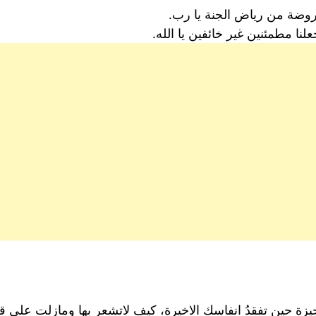
 روضة من رياض الجنة يا رب.
نا مطمئنين غير خائفين يا الله.
زة حين تفقدُ انفاسك الاخيرة، كيف لاتشعر بها ومازلت على قيد