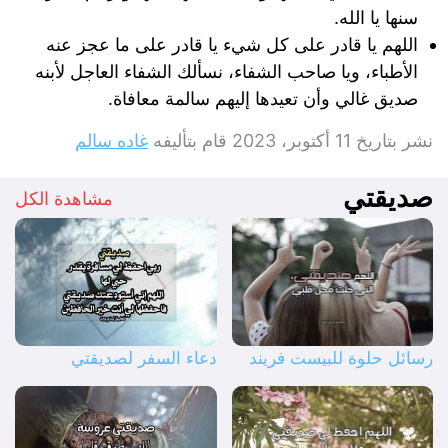
سنها يا الله.
اللهم يا قادر على كل شيء يا قادر على ما عجز عنه
الأطباء، ويا صاحب الشفاء، نسألك الشفاء العاجل لأبنه
صديق غالي وأن تعيدها إليهم سالمة معافاة.
نشر بتاريخ
11 أكتوبر، 2023
قام بتأليفه
غاده سالم
صديقتي
مشاهدة الكل
رسائل حلوة للبيست فريند
دعاء السفر لصديقتي