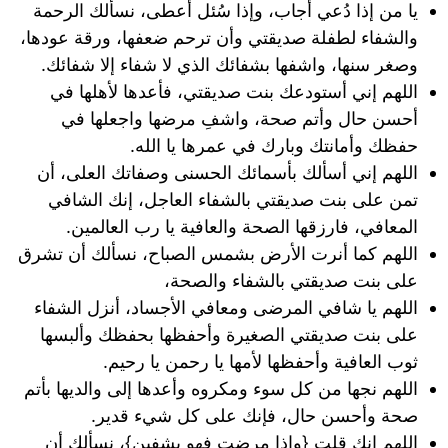
يا من إذا دُعي أجاب، وإذا سُئل أعطى، نسألك الرحمة
والشفاء لطفلة صديقتي وأن ترحم ضعفها، ورقة عودها،
وصغر سنها، واشفها بشفائك الذي لا شفاء إلا شفائك.
اللهم إني أستودعك بنت صديقتي، فأعدها لأهلها في
أحسن حال وأتم صحة، واشفِ مرضها واجعلها في
حفظك وأمانتك وبارك في عمرها يا الله.
اللهم إني أسألك بأسمائك الحسنى وصفاتك العلى، أن
تمن على بنت صديقتي بالشفاء العاجل، إنك الشافي
المعافي، فارزقها الصحة والعافية يا رب العالمين.
اللهم كما أنرت الأرض بشمس الصباح، نسألك أن تشرق
على بنت صديقتي بالشفاء والصحة،
اللهم يا شافي المرضى ومعافي الأجساد، أنزل الشفاء
على بنت صديقتي الصغيرة وأحفظها بحفظك وألبسها
ثوب العافية وأحفظها لأمها يا رحمن يا رحيم.
اللهم نجها من كل سوء ومكروه وأعدها إلى والديها بأتم
صحة وأحسن حال، فإنك على كل شيء قدير.
اللهم إنك قلت {وإذا مرضت فهو يشفين}، نسألك أن