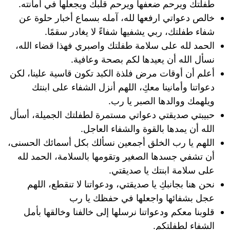
طفلتك ويرحم ضعفها ويرحم قلبك ويجعلها في أمانته.
خالص دعواتي ارفعها لله، آمله بسماع أخبار حلوة عن
شفاء طفلتك، ربي يشفيها شفاءً لا يغادر سقمًا.
الحمد لله على سلامة طفلتك واصبري فهذا قضاء الله،
نسأل الله أن يعيدها لكم بصحة وعافية.
أعلم أن أوقات مرض فلذة الكبد تكون قاسية علينا، لكن
دعواتنا وأمانينا معكِ، اللهم أنزل الشفاء على ابنتك
ويلهمك ووالدها الصبر يا رب.
حبيبتي صديقتي دعواتي مستمرة لطفلتك الجميلة، أسأل
الله أن يمدها بالقوة والشفاء العاجل.
اللهم يا رب الخلق أجمعين نسألك بكل أسمائك الحسنى،
أن تشفي جسدها الصغير وتقومها بالسلامة، الحمد لله
على سلامة ابنتك يا صديقتي.
نحن هنا بجانبكِ يا صديقتي، ودعواتنا لا تنقطع، اللهم
عجل بشفائها واجعلها في حفظك يا رب
قلوبنا معكم ودعواتنا نرسلها إلى خالفنا وخالقها بأمل
الشفاء لطفلتكم.