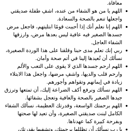
معافاة.
اللهم يا من هو الشفاء من عنده، اشفِ طفلة صديقتي
واجعلها تنعم بالصحة والسعادة.
اللهم إنا نعلم أنك إذا أحببت قومًا ابتليتهم، فاجعل مرض
جسدها الصغير فيه عافية ليس بعدها مرض، وارزقها
الشفاء العاجل.
ربي إنك تعلم مدى حبنا وقلقنا على هذا الوردة الصغيرة،
نسألك أن تُعيدها إلينا في أتم صحة وأمان.
اللهم ارحم جسدها الذي لا يقوى على التعب والألم
وارحم قلب والديها، واشفِ مرضها، واجعل هذا الابتلاء
زيادة في إيمانهم وتقواهم وأجورهم.
اللهم نسألك ونرفع أكف الضراعة إليك، أن تمتعها وترزق
جيدها الصغير بالصحة والعافية وتعجل بشفائها.
اللهم برحمتك الواسعة، وقدرتك العظيمة، نسألك الشفاء
الكامل لبنت صديقتي الصغيرة، وأن تعيد لها صحتها
وبفرحة كبيرة كما عهدناها.
يا رب نسألك أن تظللها برحمتك، وتشفيها بقدرتك،