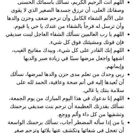
اللهم أنت الرحيم الكريم، نسألك بأسمائك الحسنى
وصفاتك العلى، أن ترزق جسدها الصغير الذي لا يقوى
على الألم الشفاء الكامل وأن ترحم ضعف وحزن والدها
وأن ترسل له فرجاً بالشفاء من عندك يا حي يا قيوم.
اللهم يا رب العالمين نسألك الشفاء العاجل لبنت صديقي
فإن قوتك ومشيئتك فوق كل شيء.
اللهم إنك القادر على كل شيء، وبيدك مفاتيح الغيب،
اشفِها واجعل مرضها سببًا في زيادة صبر والديها
وإيمانهم.
ربي وحدك من تعلم مدى حزن والدها لمرضها، نسألك
أن تُعيدها إليه في أتم صحة وعافية، الحمد لله على
سلامة بنتك يا غالي.
اللهم إنا ندعوك في هذا اليوم المبارك من يوم الجمعة،
نسألك بقدرتك العظيمة أن ترحم بنت صديقي برحمتك
وتشفيها من كل داء وألم ووجع.
يا من إذا سأله المضطر أجاب، نسألك برحمتك الواسعة
أن تعجل في شفائها وتكشف عنها بلائها وترحم صغر